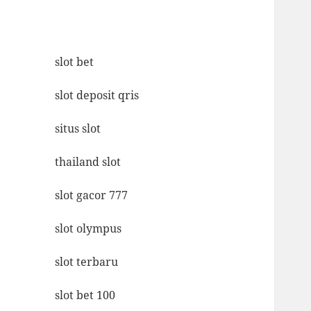
slot bet
slot deposit qris
situs slot
thailand slot
slot gacor 777
slot olympus
slot terbaru
slot bet 100