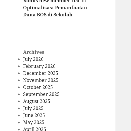
Bonus new member 100
on
Optimalisasi Pemanfaatan
Dana BOS di Sekolah
Archives
July 2026
February 2026
December 2025
November 2025
October 2025
September 2025
August 2025
July 2025
June 2025
May 2025
April 2025