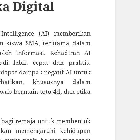
a Digital
 Intelligence (AI) memberikan
n siswa SMA, terutama dalam
leh informasi. Kehadiran AI
adi lebih cepat dan praktis.
rdapat dampak negatif AI untuk
atikan, khususnya dalam
jawab bermain
toto 4d
, dan etika
 bagi remaja untuk membentuk
g akan memengaruhi kehidupan