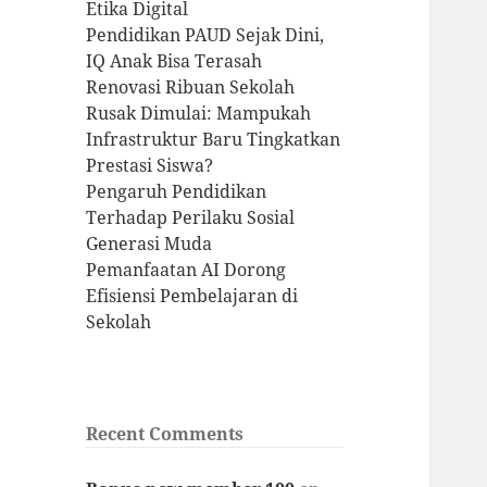
Etika Digital
Pendidikan PAUD Sejak Dini,
IQ Anak Bisa Terasah
Renovasi Ribuan Sekolah
Rusak Dimulai: Mampukah
Infrastruktur Baru Tingkatkan
Prestasi Siswa?
Pengaruh Pendidikan
Terhadap Perilaku Sosial
Generasi Muda
Pemanfaatan AI Dorong
Efisiensi Pembelajaran di
Sekolah
Recent Comments