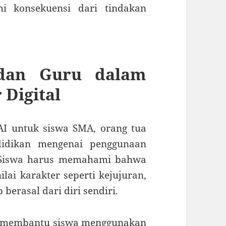
 konsekuensi dari tindakan
dan Guru dalam
Digital
I untuk siswa SMA, orang tua
idikan mengenai penggunaan
. Siswa harus memahami bahwa
lai karakter seperti kejujuran,
berasal dari diri sendiri.
t membantu siswa menggunakan