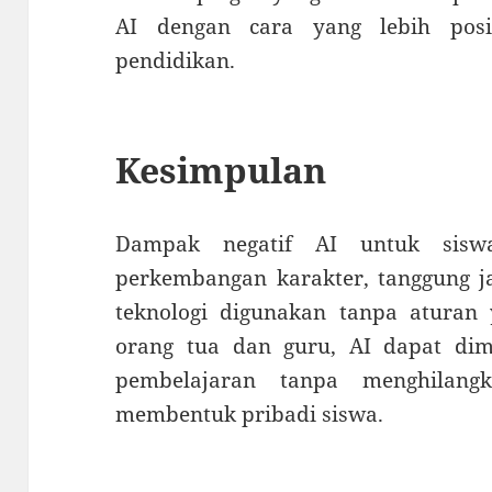
AI dengan cara yang lebih posi
pendidikan.
Kesimpulan
Dampak negatif AI untuk sis
perkembangan karakter, tanggung ja
teknologi digunakan tanpa aturan 
orang tua dan guru, AI dapat di
pembelajaran tanpa menghilangk
membentuk pribadi siswa.