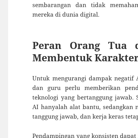
sembarangan dan tidak memahami
mereka di dunia digital.
Peran Orang Tua 
Membentuk Karakter 
Untuk mengurangi dampak negatif A
dan guru perlu memberikan pend
teknologi yang bertanggung jawab
AI hanyalah alat bantu, sedangkan ni
tanggung jawab, dan kerja keras tetap 
Pendampingan yang konsisten dapa