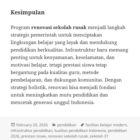
Kesimpulan
Program
renovasi sekolah rusak
menjadi langkah
strategis pemerintah untuk menciptakan
lingkungan belajar yang layak dan mendukung
pendidikan berkualitas. Infrastruktur baru memang
penting untuk kenyamanan, keselamatan, dan
motivasi belajar, tetapi prestasi siswa tetap
bergantung pada kualitas guru, metode
pembelajaran, dan dukungan komunitas. Dengan
strategi holistik, renovasi bisa menjadi fondasi
untuk meningkatkan mutu pendidikan dan
mencetak generasi unggul Indonesia.
Posted
Categories
Tags
February 20, 2026
pendidikan
fasilitas belajar modern
,
on
infrastruktur pendidikan
,
kualitas pendidikan Indonesia
,
pendidikan
2026
,
prestasi siswa
,
renovasi sekolah rusak
,
sekolah 3T