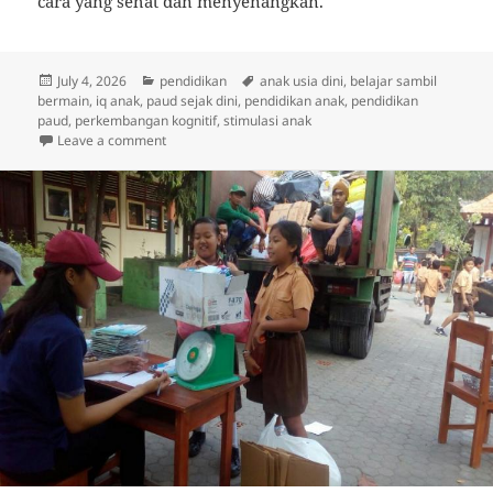
cara yang sehat dan menyenangkan.
Posted
Categories
Tags
July 4, 2026
pendidikan
anak usia dini
,
belajar sambil
on
bermain
,
iq anak
,
paud sejak dini
,
pendidikan anak
,
pendidikan
paud
,
perkembangan kognitif
,
stimulasi anak
on Pendidikan PAUD Sejak Dini, IQ Anak Bisa Terasah
Leave a comment