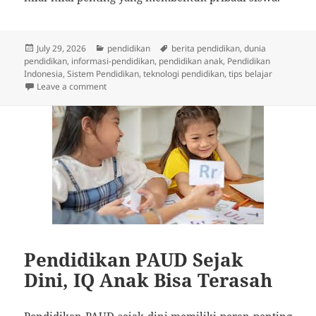
Posted
Categories
Tags
July 29, 2026
pendidikan
berita pendidikan
,
dunia
on
pendidikan
,
informasi-pendidikan
,
pendidikan anak
,
Pendidikan
Indonesia
,
Sistem Pendidikan
,
teknologi pendidikan
,
tips belajar
on Dampak Negatif AI untuk Siswa SMA terhadap Per
Leave a comment
Pendidikan PAUD Sejak
Dini, IQ Anak Bisa Terasah