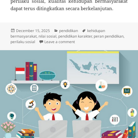
perilaku sosial, kualitas kehidupan bermasyarakat
dapat terus ditingkatkan secara berkelanjutan.
Posted
Categories
Tags
December 15, 2025
pendidikan
kehidupan
on
bermasyarakat
,
nilai sosial
,
pendidikan karakter
,
peran pendidikan
,
on Pengaruh Pendidikan Terhadap Pe
perilaku sosial
Leave a comment