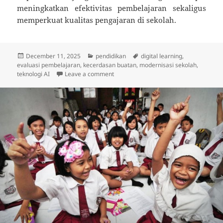
meningkatkan efektivitas pembelajaran sekaligus
memperkuat kualitas pengajaran di sekolah.
Posted
Categories
Tags
December 11, 2025
pendidikan
digital learning
,
on
evaluasi pembelajaran
,
kecerdasan buatan
,
modernisasi sekolah
,
on Pemanfaatan AI Dorong Efisiensi Pe
teknologi AI
Leave a comment