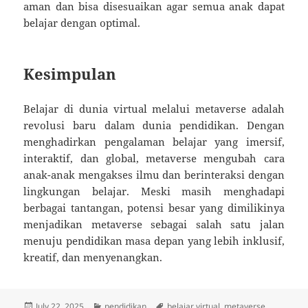
aman dan bisa disesuaikan agar semua anak dapat
belajar dengan optimal.
Kesimpulan
Belajar di dunia virtual melalui metaverse adalah
revolusi baru dalam dunia pendidikan. Dengan
menghadirkan pengalaman belajar yang imersif,
interaktif, dan global, metaverse mengubah cara
anak-anak mengakses ilmu dan berinteraksi dengan
lingkungan belajar. Meski masih menghadapi
berbagai tantangan, potensi besar yang dimilikinya
menjadikan metaverse sebagai salah satu jalan
menuju pendidikan masa depan yang lebih inklusif,
kreatif, dan menyenangkan.
Posted
Categories
Tags
July 22, 2025
pendidikan
belajar virtual
,
metaverse
,