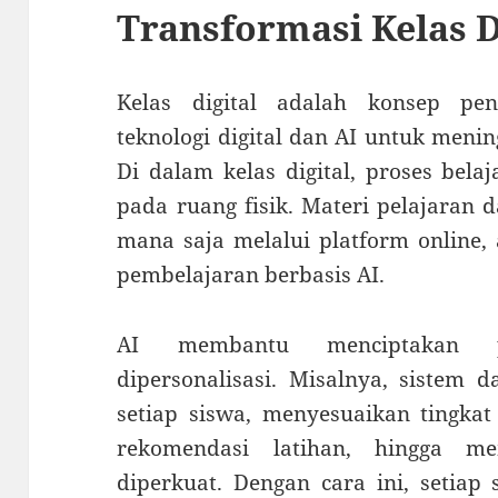
Transformasi Kelas D
Kelas digital adalah konsep pe
teknologi digital dan AI untuk meni
Di dalam kelas digital, proses belaj
pada ruang fisik. Materi pelajaran 
mana saja melalui platform online, 
pembelajaran berbasis AI.
AI membantu menciptakan p
dipersonalisasi. Misalnya, sistem
setiap siswa, menyesuaikan tingkat
rekomendasi latihan, hingga m
diperkuat. Dengan cara ini, setiap 