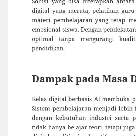
Solusi yang bisa diterapkan antara
digital yang merata, pelatihan guru 
materi pembelajaran yang tetap me
emosional siswa. Dengan pendekatan i
optimal tanpa mengurangi kuali
pendidikan.
Dampak pada Masa D
Kelas digital berbasis AI membuka 
Sistem pembelajaran menjadi lebih f
dengan kebutuhan industri serta p
tidak hanya belajar teori, tetapi j