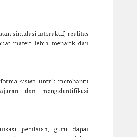
n simulasi interaktif, realitas
buat materi lebih menarik dan
forma siswa untuk membantu
jaran dan mengidentifikasi
tisasi penilaian, guru dapat