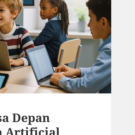
asa Depan
 Artificial