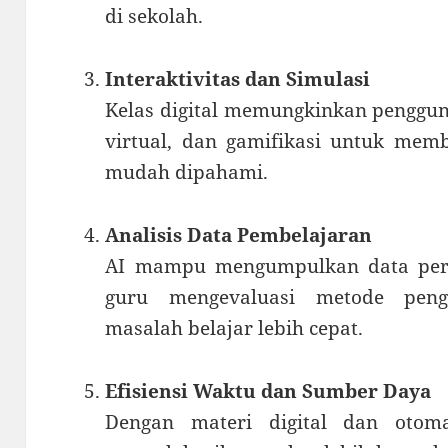
di sekolah.
Interaktivitas dan Simulasi
Kelas digital memungkinkan penggunaa
virtual, dan gamifikasi untuk mem
mudah dipahami.
Analisis Data Pembelajaran
AI mampu mengumpulkan data per
guru mengevaluasi metode penga
masalah belajar lebih cepat.
Efisiensi Waktu dan Sumber Daya
Dengan materi digital dan otoma