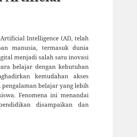
ificial Intelligence (AI), telah
pan manusia, termasuk dunia
gital menjadi salah satu inovasi
ara belajar dengan kebutuhan
nghadirkan kemudahan akses
 pengalaman belajar yang lebih
i siswa. Fenomena ini menandai
pendidikan disampaikan dan