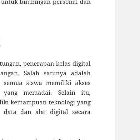
 untuk bimbingan personal dan
i
ngan, penerapan kelas digital
tangan. Salah satunya adalah
k semua siswa memiliki akses
t yang memadai. Selain itu,
iki kemampuan teknologi yang
data dan alat digital secara