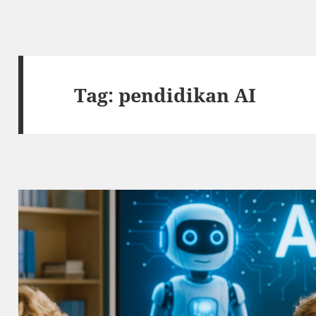
Tag:
pendidikan AI