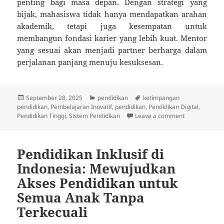
penting bagi masa depan. Dengan strategi yang
bijak, mahasiswa tidak hanya mendapatkan arahan
akademik, tetapi juga kesempatan untuk
membangun fondasi karier yang lebih kuat. Mentor
yang sesuai akan menjadi partner berharga dalam
perjalanan panjang menuju kesuksesan.
Posted
Categories
Tags
September 28, 2025
pendidikan
ketimpangan
on
pendidikan
,
Pembelajaran Inovatif
,
pendidikan
,
Pendidikan Digital
,
on Tips Jitu 
Pendidikan Tinggi
,
Sistem Pendidikan
Leave a comment
Pendidikan Inklusif di
Indonesia: Mewujudkan
Akses Pendidikan untuk
Semua Anak Tanpa
Terkecuali