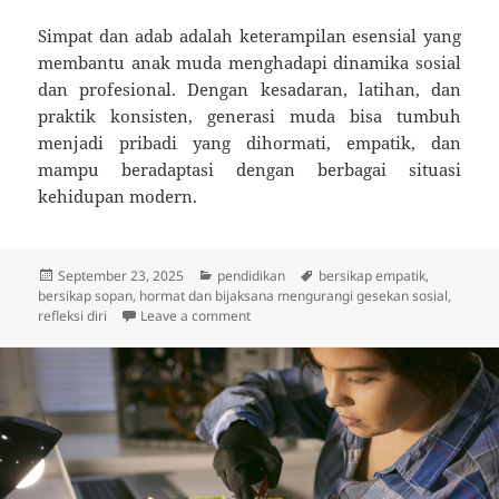
Simpat dan adab adalah keterampilan esensial yang
membantu anak muda menghadapi dinamika sosial
dan profesional. Dengan kesadaran, latihan, dan
praktik konsisten, generasi muda bisa tumbuh
menjadi pribadi yang dihormati, empatik, dan
mampu beradaptasi dengan berbagai situasi
kehidupan modern.
Posted
Categories
Tags
September 23, 2025
pendidikan
bersikap empatik
,
on
bersikap sopan
,
hormat dan bijaksana mengurangi gesekan sosial
,
on Simpat dan Adab: Skill Penting Bua
refleksi diri
Leave a comment