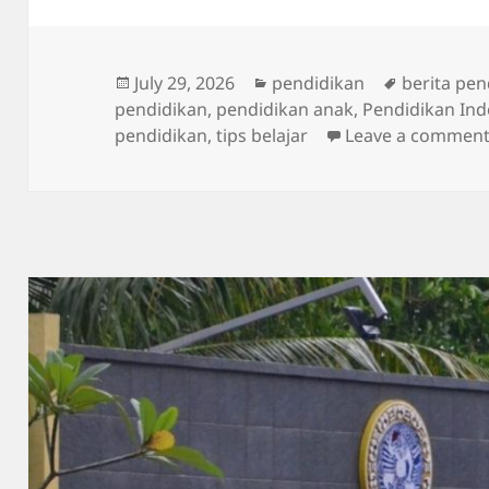
Posted
Categories
Tags
July 29, 2026
pendidikan
berita pen
on
pendidikan
,
pendidikan anak
,
Pendidikan Ind
pendidikan
,
tips belajar
Leave a commen