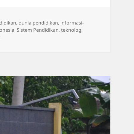
didikan
,
dunia pendidikan
,
informasi-
onesia
,
Sistem Pendidikan
,
teknologi
on Dampak Negatif AI untuk Siswa SMA terhadap Perkemba
t