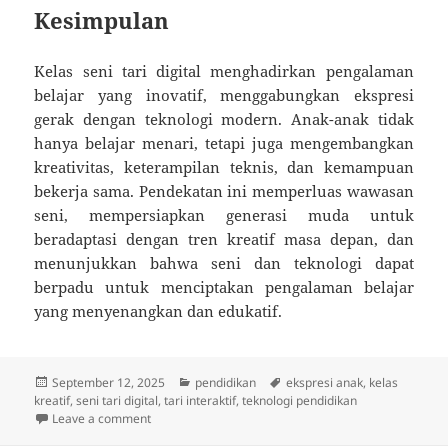
Kesimpulan
Kelas seni tari digital menghadirkan pengalaman
belajar yang inovatif, menggabungkan ekspresi
gerak dengan teknologi modern. Anak-anak tidak
hanya belajar menari, tetapi juga mengembangkan
kreativitas, keterampilan teknis, dan kemampuan
bekerja sama. Pendekatan ini memperluas wawasan
seni, mempersiapkan generasi muda untuk
beradaptasi dengan tren kreatif masa depan, dan
menunjukkan bahwa seni dan teknologi dapat
berpadu untuk menciptakan pengalaman belajar
yang menyenangkan dan edukatif.
Posted
Categories
Tags
September 12, 2025
pendidikan
ekspresi anak
,
kelas
on
kreatif
,
seni tari digital
,
tari interaktif
,
teknologi pendidikan
on Kelas Seni Tari Digital: Menggabungkan Gerakan 
Leave a comment