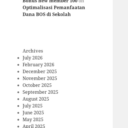
Bonus new member 100
on
Optimalisasi Pemanfaatan
Dana BOS di Sekolah
Archives
July 2026
February 2026
December 2025
November 2025
October 2025
September 2025
August 2025
July 2025
June 2025
May 2025
April 2025