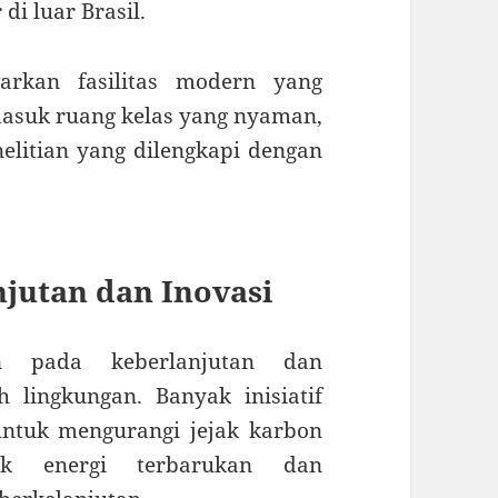
i luar Brasil.
warkan fasilitas modern yang
suk ruang kelas yang nyaman,
elitian yang dilengkapi dengan
jutan dan Inovasi
n pada keberlanjutan dan
lingkungan. Banyak inisiatif
untuk mengurangi jejak karbon
ek energi terbarukan dan