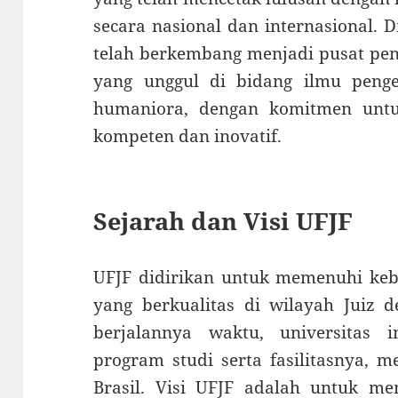
secara nasional dan internasional. 
telah berkembang menjadi pusat pen
yang unggul di bidang ilmu penget
humaniora, dengan komitmen untu
kompeten dan inovatif.
Sejarah dan Visi UFJF
UFJF didirikan untuk memenuhi keb
yang berkualitas di wilayah Juiz d
berjalannya waktu, universitas
program studi serta fasilitasnya, 
Brasil. Visi UFJF adalah untuk men