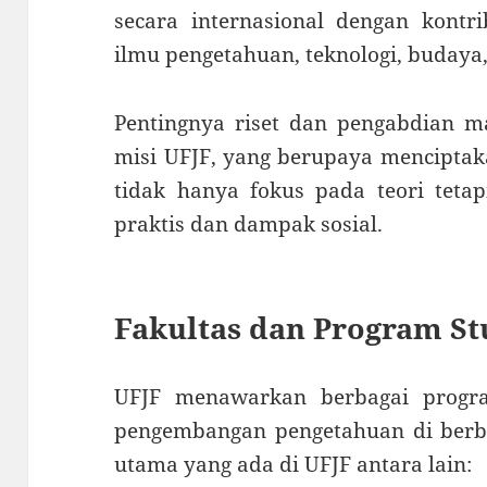
secara internasional dengan kont
ilmu pengetahuan, teknologi, budaya
Pentingnya riset dan pengabdian m
misi UFJF, yang berupaya menciptak
tidak hanya fokus pada teori teta
praktis dan dampak sosial.
Fakultas dan Program St
UFJF menawarkan berbagai progr
pengembangan pengetahuan di berba
utama yang ada di UFJF antara lain: