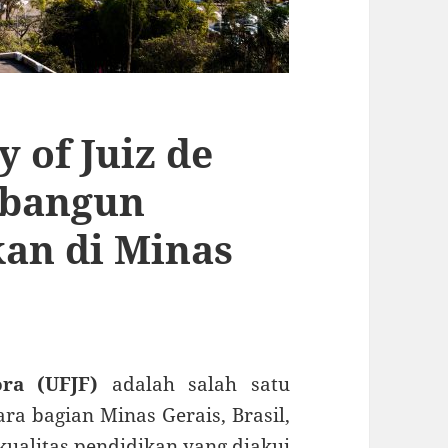
y of Juiz de
mbangun
kan di Minas
ora (UFJF)
adalah salah satu
ara bagian Minas Gerais, Brasil,
kualitas pendidikan yang diakui