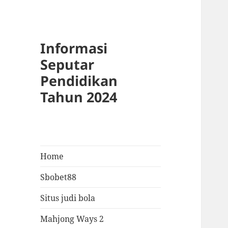
Informasi
Seputar
Pendidikan
Tahun 2024
Home
Sbobet88
Situs judi bola
Mahjong Ways 2