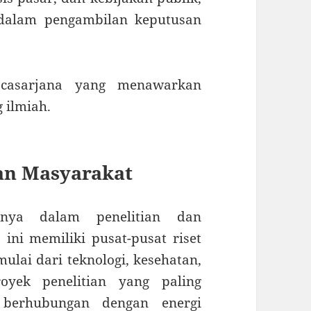
 dalam pengambilan keputusan
scasarjana yang menawarkan
 ilmiah.
an Masyarakat
nya dalam penelitian dan
ini memiliki pusat-pusat riset
ulai dari teknologi, kesehatan,
royek penelitian yang paling
berhubungan dengan energi