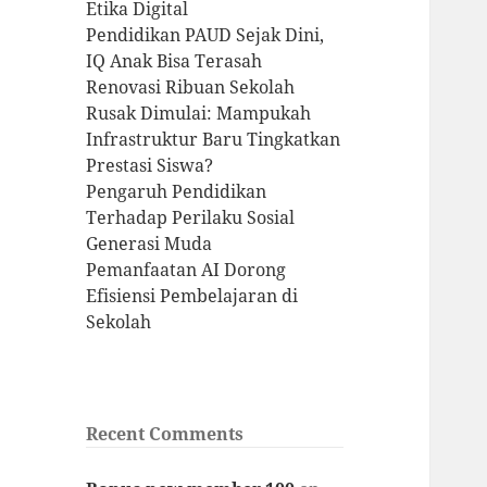
Etika Digital
Pendidikan PAUD Sejak Dini,
IQ Anak Bisa Terasah
Renovasi Ribuan Sekolah
Rusak Dimulai: Mampukah
Infrastruktur Baru Tingkatkan
Prestasi Siswa?
Pengaruh Pendidikan
Terhadap Perilaku Sosial
Generasi Muda
Pemanfaatan AI Dorong
Efisiensi Pembelajaran di
Sekolah
Recent Comments