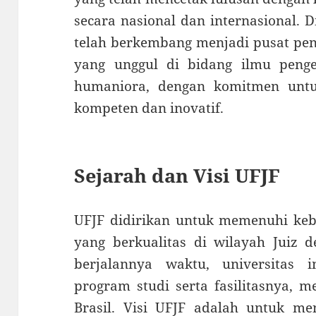
secara nasional dan internasional. 
telah berkembang menjadi pusat pen
yang unggul di bidang ilmu penget
humaniora, dengan komitmen untu
kompeten dan inovatif.
Sejarah dan Visi UFJF
UFJF didirikan untuk memenuhi keb
yang berkualitas di wilayah Juiz d
berjalannya waktu, universitas
program studi serta fasilitasnya, 
Brasil. Visi UFJF adalah untuk men