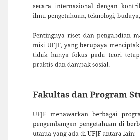
secara internasional dengan kont
ilmu pengetahuan, teknologi, budaya
Pentingnya riset dan pengabdian m
misi UFJF, yang berupaya menciptak
tidak hanya fokus pada teori teta
praktis dan dampak sosial.
Fakultas dan Program St
UFJF menawarkan berbagai progr
pengembangan pengetahuan di berba
utama yang ada di UFJF antara lain: