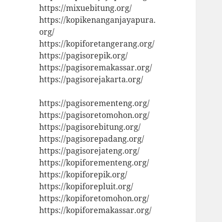
https://mixuebitung.org/
https://kopikenanganjayapura.
org/
https://kopiforetangerang.org/
https://pagisorepik.org/
https://pagisoremakassar.org/
https://pagisorejakarta.org/
https://pagisorementeng.org/
https://pagisoretomohon.org/
https://pagisorebitung.org/
https://pagisorepadang.org/
https://pagisorejateng.org/
https://kopiforementeng.org/
https://kopiforepik.org/
https://kopiforepluit.org/
https://kopiforetomohon.org/
https://kopiforemakassar.org/