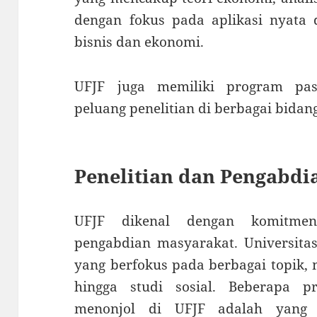
dengan fokus pada aplikasi nyata
bisnis dan ekonomi.
UFJF juga memiliki program pa
peluang penelitian di berbagai bidang
Penelitian dan Pengabdi
UFJF dikenal dengan komitmen
pengabdian masyarakat. Universitas 
yang berfokus pada berbagai topik, m
hingga studi sosial. Beberapa p
menonjol di UFJF adalah yang 