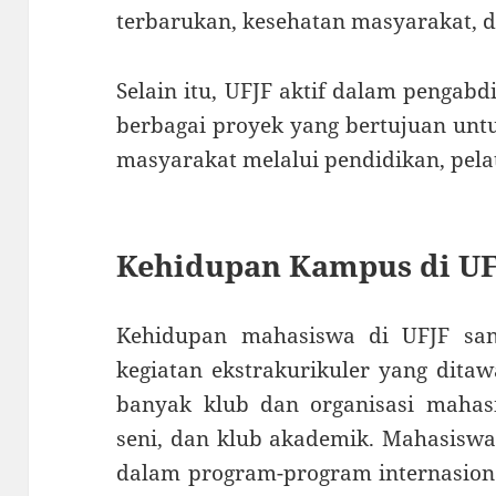
terbarukan, kesehatan masyarakat, d
Selain itu, UFJF aktif dalam pengab
berbagai proyek yang bertujuan unt
masyarakat melalui pendidikan, pela
Kehidupan Kampus di UF
Kehidupan mahasiswa di UFJF san
kegiatan ekstrakurikuler yang ditaw
banyak klub dan organisasi mahasi
seni, dan klub akademik. Mahasiswa 
dalam program-program internasiona