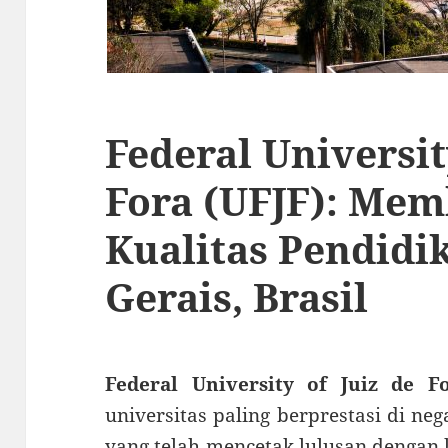
Federal Universit
Fora (UFJF): Me
Kualitas Pendidi
Gerais, Brasil
Federal University of Juiz de F
universitas paling berprestasi di neg
yang telah mencetak lulusan dengan 