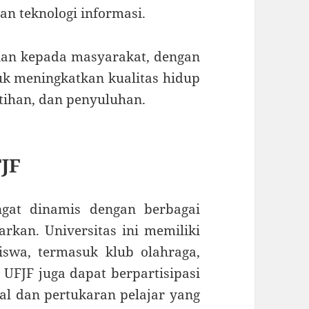
an teknologi informasi.
dian kepada masyarakat, dengan
uk meningkatkan kualitas hidup
tihan, dan penyuluhan.
JF
gat dinamis dengan berbagai
arkan. Universitas ini memiliki
swa, termasuk klub olahraga,
UFJF juga dapat berpartisipasi
l dan pertukaran pelajar yang