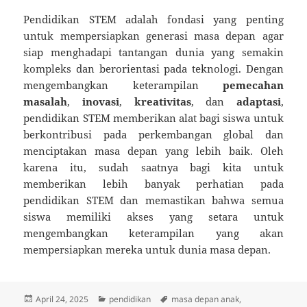
Pendidikan STEM adalah fondasi yang penting
untuk mempersiapkan generasi masa depan agar
siap menghadapi tantangan dunia yang semakin
kompleks dan berorientasi pada teknologi. Dengan
mengembangkan keterampilan
pemecahan
masalah
,
inovasi
,
kreativitas
, dan
adaptasi
,
pendidikan STEM memberikan alat bagi siswa untuk
berkontribusi pada perkembangan global dan
menciptakan masa depan yang lebih baik. Oleh
karena itu, sudah saatnya bagi kita untuk
memberikan lebih banyak perhatian pada
pendidikan STEM dan memastikan bahwa semua
siswa memiliki akses yang setara untuk
mengembangkan keterampilan yang akan
mempersiapkan mereka untuk dunia masa depan.
Posted
Categories
Tags
April 24, 2025
pendidikan
masa depan anak
,