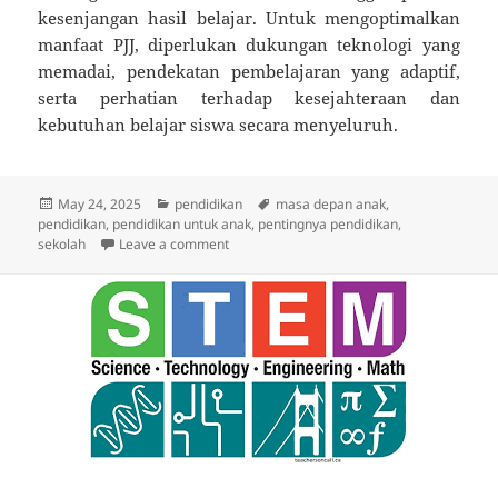
kesenjangan hasil belajar. Untuk mengoptimalkan
manfaat PJJ, diperlukan dukungan teknologi yang
memadai, pendekatan pembelajaran yang adaptif,
serta perhatian terhadap kesejahteraan dan
kebutuhan belajar siswa secara menyeluruh.
Posted
Categories
Tags
May 24, 2025
pendidikan
masa depan anak
,
on
pendidikan
,
pendidikan untuk anak
,
pentingnya pendidikan
,
on Dampak Pembelajaran Jarak Jauh pada P
sekolah
Leave a comment