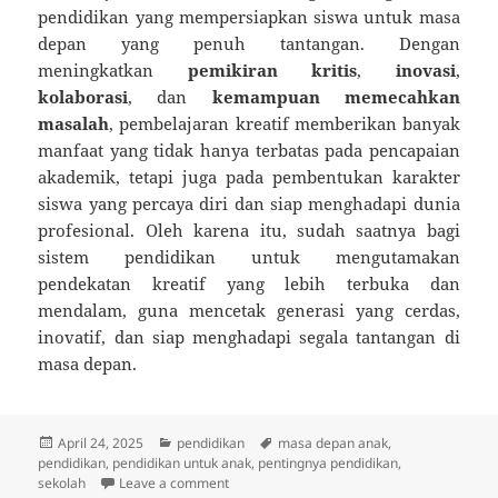
pendidikan yang mempersiapkan siswa untuk masa
depan yang penuh tantangan. Dengan
meningkatkan
pemikiran kritis
,
inovasi
,
kolaborasi
, dan
kemampuan memecahkan
masalah
, pembelajaran kreatif memberikan banyak
manfaat yang tidak hanya terbatas pada pencapaian
akademik, tetapi juga pada pembentukan karakter
siswa yang percaya diri dan siap menghadapi dunia
profesional. Oleh karena itu, sudah saatnya bagi
sistem pendidikan untuk mengutamakan
pendekatan kreatif yang lebih terbuka dan
mendalam, guna mencetak generasi yang cerdas,
inovatif, dan siap menghadapi segala tantangan di
masa depan.
Posted
Categories
Tags
April 24, 2025
pendidikan
masa depan anak
,
on
pendidikan
,
pendidikan untuk anak
,
pentingnya pendidikan
,
on Mengapa Pembelajaran Kreatif Itu Pent
sekolah
Leave a comment