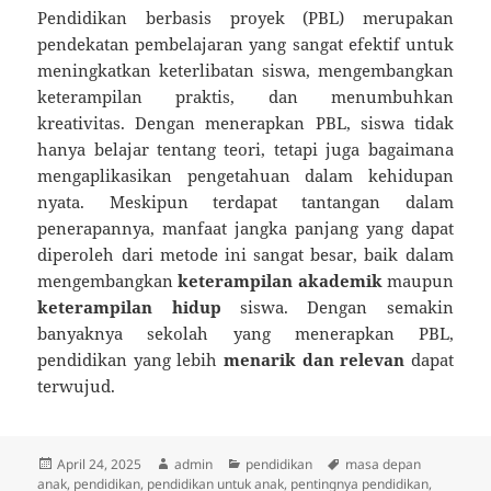
Pendidikan berbasis proyek (PBL) merupakan
pendekatan pembelajaran yang sangat efektif untuk
meningkatkan keterlibatan siswa, mengembangkan
keterampilan praktis, dan menumbuhkan
kreativitas. Dengan menerapkan PBL, siswa tidak
hanya belajar tentang teori, tetapi juga bagaimana
mengaplikasikan pengetahuan dalam kehidupan
nyata. Meskipun terdapat tantangan dalam
penerapannya, manfaat jangka panjang yang dapat
diperoleh dari metode ini sangat besar, baik dalam
mengembangkan
keterampilan akademik
maupun
keterampilan hidup
siswa. Dengan semakin
banyaknya sekolah yang menerapkan PBL,
pendidikan yang lebih
menarik dan relevan
dapat
terwujud.
Posted
Author
Categories
Tags
April 24, 2025
admin
pendidikan
masa depan
on
anak
,
pendidikan
,
pendidikan untuk anak
,
pentingnya pendidikan
,