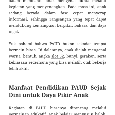
dalam membantu anak mengenal dunia melalui
kegiatan yang menyenangkan. Pada masa ini, anak
sedang berada dalam fase cepat menyerap
informasi, sehingga rangsangan yang tepat dapat
mendukung kemampuan berpikir, bahasa, dan daya
ingat.
Yuk pahami bahwa PAUD bukan sekadar tempat
bermain biasa. Di dalamnya, anak diajak mengenal
warna, bentuk, angka
slot 5k
, bunyi, gerakan, serta
kebiasaan sederhana yang bisa melatih otak bekerja
lebih aktif.
Manfaat Pendidikan PAUD Sejak
Dini untuk Daya Pikir Anak
Kegiatan di PAUD biasanya dirancang melalui
permainan edukatif. Anak belajar menyusun balok,