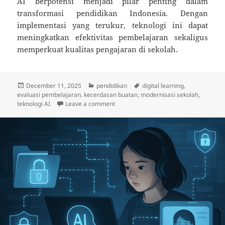
AI berpotensi menjadi pilar penting dalam
transformasi pendidikan Indonesia. Dengan
implementasi yang terukur, teknologi ini dapat
meningkatkan efektivitas pembelajaran sekaligus
memperkuat kualitas pengajaran di sekolah.
Posted
Categories
Tags
December 11, 2025
pendidikan
digital learning
,
on
evaluasi pembelajaran
,
kecerdasan buatan
,
modernisasi sekolah
,
on Pemanfaatan AI Dorong Efisiensi Pe
teknologi AI
Leave a comment