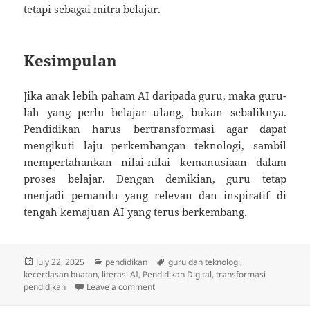
tetapi sebagai mitra belajar.
Kesimpulan
Jika anak lebih paham AI daripada guru, maka guru-
lah yang perlu belajar ulang, bukan sebaliknya.
Pendidikan harus bertransformasi agar dapat
mengikuti laju perkembangan teknologi, sambil
mempertahankan nilai-nilai kemanusiaan dalam
proses belajar. Dengan demikian, guru tetap
menjadi pemandu yang relevan dan inspiratif di
tengah kemajuan AI yang terus berkembang.
Posted
Categories
Tags
July 22, 2025
pendidikan
guru dan teknologi
,
on
kecerdasan buatan
,
literasi AI
,
Pendidikan Digital
,
transformasi
on Kalau Anak Lebih Paham AI daripada 
pendidikan
Leave a comment