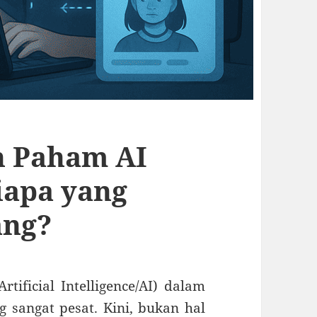
h Paham AI
iapa yang
ang?
ificial Intelligence/AI) dalam
 sangat pesat. Kini, bukan hal