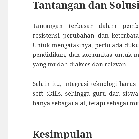
Tantangan dan Solus
Tantangan terbesar dalam pemb
resistensi perubahan dan keterbata
Untuk mengatasinya, perlu ada duku
pendidikan, dan komunitas untuk m
yang mudah diakses dan relevan.
Selain itu, integrasi teknologi har
soft skills, sehingga guru dan sis
hanya sebagai alat, tetapi sebagai mit
Kesimpulan