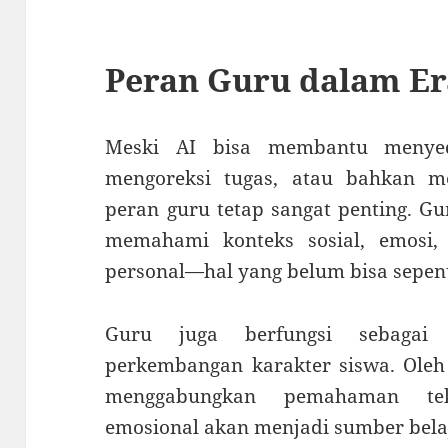
Peran Guru dalam Er
Meski AI bisa membantu menyed
mengoreksi tugas, atau bahkan m
peran guru tetap sangat penting. 
memahami konteks sosial, emosi,
personal—hal yang belum bisa sepenu
Guru juga berfungsi sebagai
perkembangan karakter siswa. Oleh
menggabungkan pemahaman tek
emosional akan menjadi sumber belaj