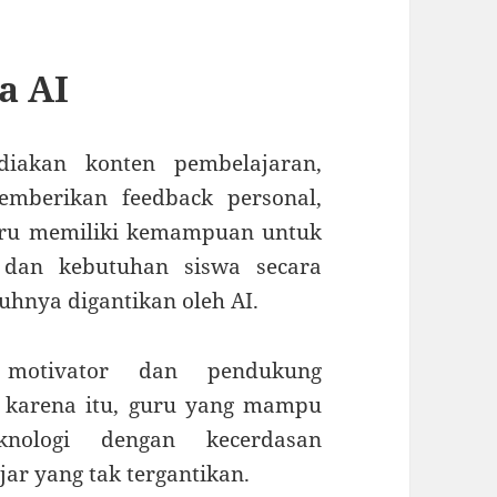
a AI
iakan konten pembelajaran,
emberikan feedback personal,
Guru memiliki kemampuan untuk
 dan kebutuhan siswa secara
hnya digantikan oleh AI.
 motivator dan pendukung
 karena itu, guru yang mampu
nologi dengan kecerdasan
ar yang tak tergantikan.