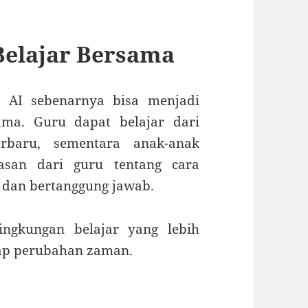
Belajar Bersama
 AI sebenarnya bisa menjadi
ama. Guru dapat belajar dari
erbaru, sementara anak-anak
san dari guru tentang cara
 dan bertanggung jawab.
ingkungan belajar yang lebih
adap perubahan zaman.