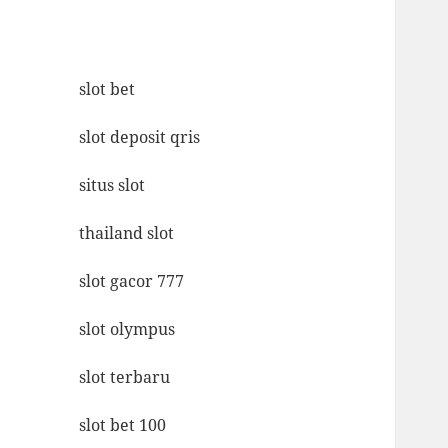
slot bet
slot deposit qris
situs slot
thailand slot
slot gacor 777
slot olympus
slot terbaru
slot bet 100