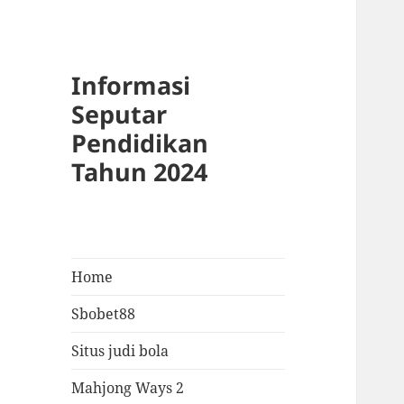
Informasi
Seputar
Pendidikan
Tahun 2024
Home
Sbobet88
Situs judi bola
Mahjong Ways 2