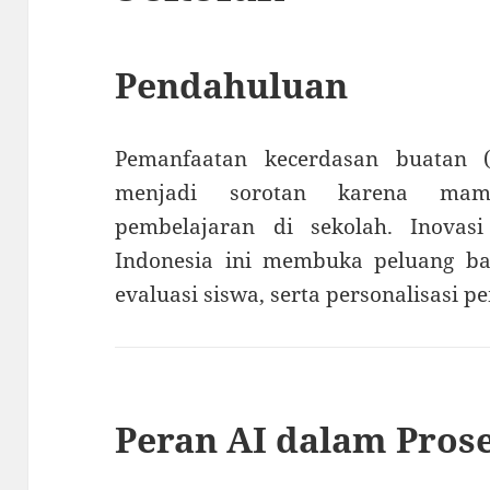
Pendahuluan
Pemanfaatan kecerdasan buatan 
menjadi sorotan karena mamp
pembelajaran di sekolah. Inovas
Indonesia ini membuka peluang b
evaluasi siswa, serta personalisasi p
Peran AI dalam Pros