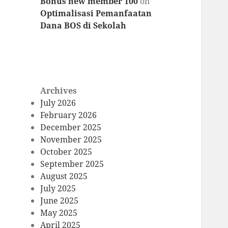
Bonus new member 100
on
Optimalisasi Pemanfaatan
Dana BOS di Sekolah
Archives
July 2026
February 2026
December 2025
November 2025
October 2025
September 2025
August 2025
July 2025
June 2025
May 2025
April 2025