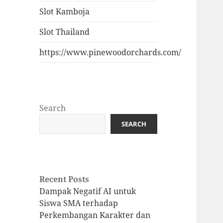
Slot Kamboja
Slot Thailand
https://www.pinewoodorchards.com/
Search
SEARCH
Recent Posts
Dampak Negatif AI untuk
Siswa SMA terhadap
Perkembangan Karakter dan