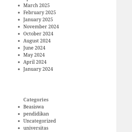
March 2025
February 2025
January 2025
November 2024
October 2024
August 2024
June 2024
May 2024
April 2024
January 2024
Categories
Beasiswa
pendidikan
Uncategorized
universitas