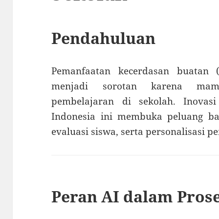
Pendahuluan
Pemanfaatan kecerdasan buatan 
menjadi sorotan karena mamp
pembelajaran di sekolah. Inovas
Indonesia ini membuka peluang b
evaluasi siswa, serta personalisasi p
Peran AI dalam Pros