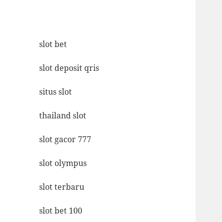
slot bet
slot deposit qris
situs slot
thailand slot
slot gacor 777
slot olympus
slot terbaru
slot bet 100