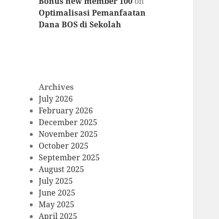
Bonus new member 100
on
Optimalisasi Pemanfaatan
Dana BOS di Sekolah
Archives
July 2026
February 2026
December 2025
November 2025
October 2025
September 2025
August 2025
July 2025
June 2025
May 2025
April 2025