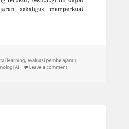
g terukur, teknologi ini dapat
ajaran sekaligus memperkuat
s
ital learning
,
evaluasi pembelajaran
,
on Pemanfaatan AI Dorong E
nologi AI
Leave a comment