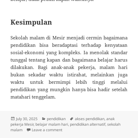
Kesimpulan
Sekolah malam di Mesir menjadi cermin bagaimana
pendidikan bisa beradaptasi terhadap kenyataan
sosial-ekonomi yang kompleks. Ia menolak standar
tunggal tentang kapan dan bagaimana belajar harus
dilakukan. Bagi anak-anak pekerja, malam hari
bukan sekadar waktu istirahat, melainkan juga
waktu untuk bermimpi lebih tinggi melalui
pendidikan yang mungkin hanya bisa hadir setelah
matahari tenggelam.
Posted
Categories
Tags
July 30, 2025
pendidikan
akses pendidikan
,
anak
on
pekerja Mesir
,
belajar malam hari
,
pendidikan alternatif
,
sekolah
on Sekolah Malam untuk Anak Pekerja di Mes
malam
Leave a comment