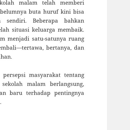
sekolah malam telah memberi
belumnya buta huruf kini bisa
sendiri. Beberapa bahkan
elah situasi keluarga membaik.
am menjadi satu-satunya ruang
mbali—tertawa, bertanya, dan
ahan.
 persepsi masyarakat tentang
 sekolah malam berlangsung,
an baru terhadap pentingnya
.