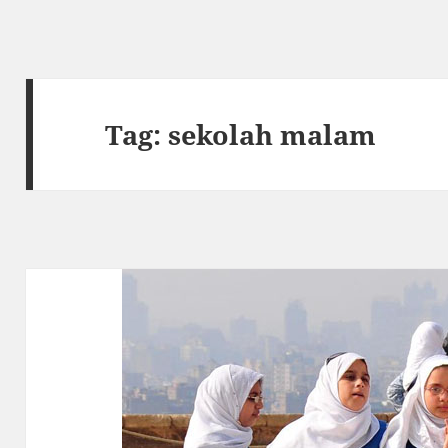
Tag:
sekolah malam