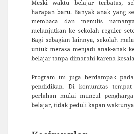
Meski waktu belajar terbatas, 
harapan baru. Banyak anak yang se
membaca dan menulis namanya 
melanjutkan ke sekolah reguler set
Bagi sebagian lainnya, sekolah mal
untuk merasa menjadi anak-anak ke
belajar tanpa dimarahi karena kesal
Program ini juga berdampak pada
pendidikan. Di komunitas tempat
perlahan mulai muncul pengharga
belajar, tidak peduli kapan waktunya