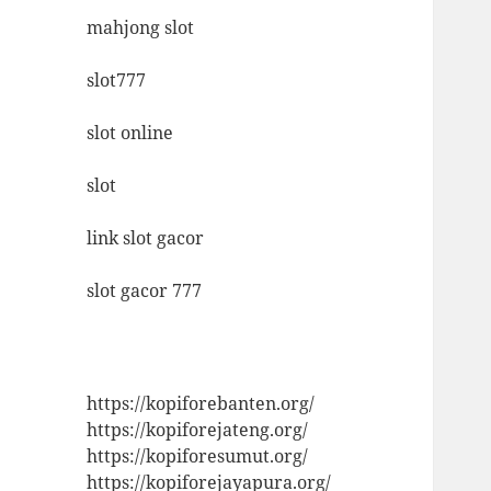
mahjong slot
slot777
slot online
slot
link slot gacor
slot gacor 777
https://kopiforebanten.org/
https://kopiforejateng.org/
https://kopiforesumut.org/
https://kopiforejayapura.org/