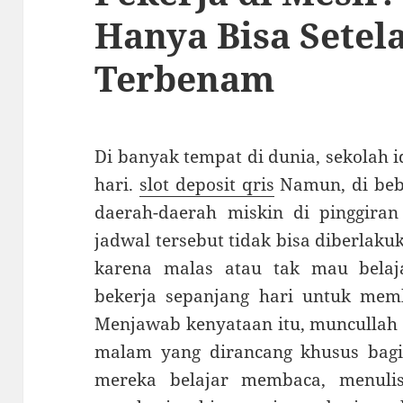
Hanya Bisa Setel
Terbenam
Di banyak tempat di dunia, sekolah i
hari.
slot deposit qris
Namun, di beb
daerah-daerah miskin di pinggiran 
jadwal tersebut tidak bisa diberlak
karena malas atau tak mau belaj
bekerja sepanjang hari untuk mem
Menjawab kenyataan itu, muncullah in
malam yang dirancang khusus bagi 
mereka belajar membaca, menuli