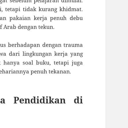
t sebelum pelajaran dimulai.
i, tetapi tidak kurang khidmat.
ngan pakaian kerja penuh debu
uf Arab dengan tekun.
harus berhadapan dengan trauma
a dari lingkungan kerja yang
k hanya soal buku, tetapi juga
ehariannya penuh tekanan.
 Pendidikan di