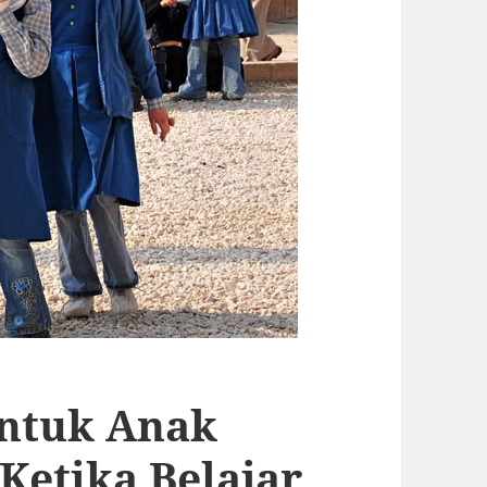
ntuk Anak
 Ketika Belajar