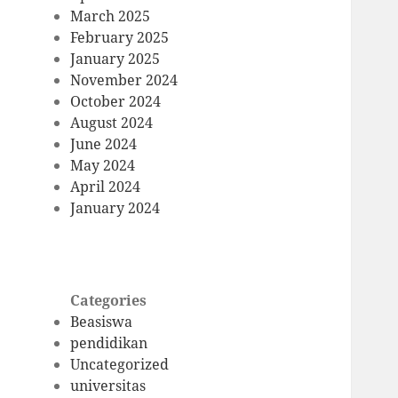
March 2025
February 2025
January 2025
November 2024
October 2024
August 2024
June 2024
May 2024
April 2024
January 2024
Categories
Beasiswa
pendidikan
Uncategorized
universitas