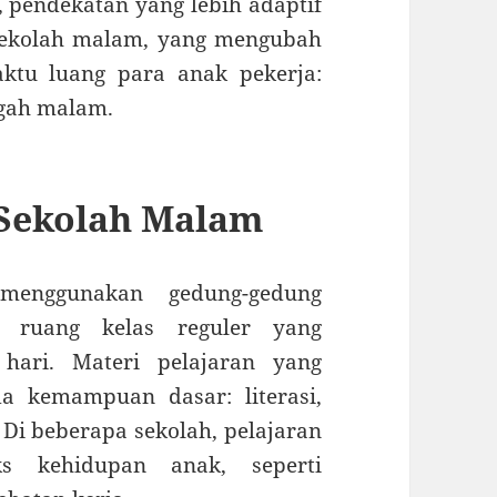
ya, pendekatan yang lebih adaptif
sekolah malam, yang mengubah
ktu luang para anak pekerja:
ngah malam.
 Sekolah Malam
menggunakan gedung-gedung
n ruang kelas reguler yang
hari. Materi pelajaran yang
a kemampuan dasar: literasi,
Di beberapa sekolah, pelajaran
ks kehidupan anak, seperti