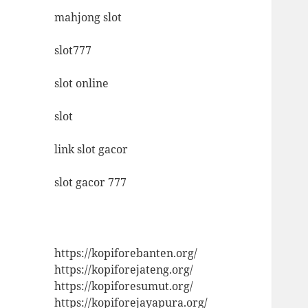
mahjong slot
slot777
slot online
slot
link slot gacor
slot gacor 777
https://kopiforebanten.org/
https://kopiforejateng.org/
https://kopiforesumut.org/
https://kopiforejayapura.org/