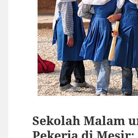
Sekolah Malam u
Pekerja di Mesir: