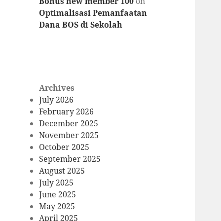
Bonus new member 100
on
Optimalisasi Pemanfaatan
Dana BOS di Sekolah
Archives
July 2026
February 2026
December 2025
November 2025
October 2025
September 2025
August 2025
July 2025
June 2025
May 2025
April 2025