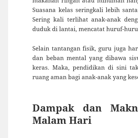
makanan ringan atau minuman hanga
Suasana kelas seringkali lebih santa
Sering kali terlihat anak-anak de
duduk di lantai, mencatat huruf-hur
Selain tantangan fisik, guru juga 
dan beban mental yang dibawa sisw
keras. Maka, pendidikan di sini ta
ruang aman bagi anak-anak yang kes
Dampak dan Makna
Malam Hari