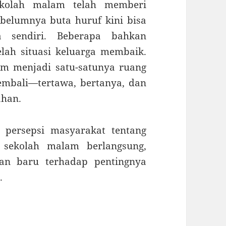
sekolah malam telah memberi
belumnya buta huruf kini bisa
sendiri. Beberapa bahkan
elah situasi keluarga membaik.
am menjadi satu-satunya ruang
mbali—tertawa, bertanya, dan
ahan.
 persepsi masyarakat tentang
 sekolah malam berlangsung,
an baru terhadap pentingnya
.