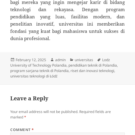
bagi mereka yang ingin mengejar karir di bidang
teknologi dan rekayasa. Dengan program
pendidikan yang luas, fasilitas modern, dan
penelitian inovatif, universitas ini memberikan
fondasi yang kuat bagi mahasiswa untuk sukses di
dunia profesional.
Posted
Author
Categories
Tags
February 12, 2025
admin
universitas
Lodz
on
University of Technology Polandia
,
pendidikan teknik di Polandia
,
program sarjana teknik di Polandia
,
riset dan inovasi teknologi
,
universitas teknologi di Łódź
Leave a Reply
Your email address will not be published.
Required fields are
marked
*
COMMENT
*