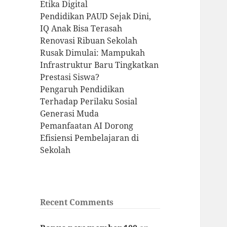
Etika Digital
Pendidikan PAUD Sejak Dini,
IQ Anak Bisa Terasah
Renovasi Ribuan Sekolah
Rusak Dimulai: Mampukah
Infrastruktur Baru Tingkatkan
Prestasi Siswa?
Pengaruh Pendidikan
Terhadap Perilaku Sosial
Generasi Muda
Pemanfaatan AI Dorong
Efisiensi Pembelajaran di
Sekolah
Recent Comments