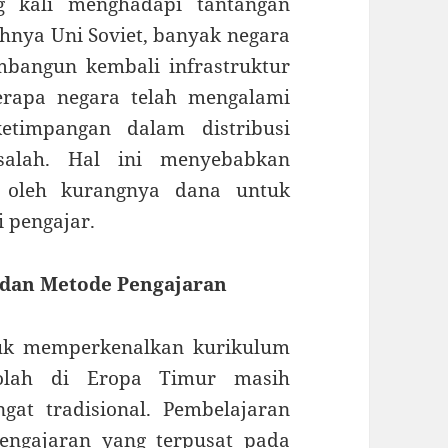
g kali menghadapi tantangan
uhnya Uni Soviet, banyak negara
bangun kembali infrastruktur
erapa negara telah mengalami
etimpangan dalam distribusi
alah. Hal ini menyebabkan
t oleh kurangnya dana untuk
i pengajar.
dan Metode Pengajaran
uk memperkenalkan kurikulum
olah di Eropa Timur masih
at tradisional. Pembelajaran
engajaran yang terpusat pada