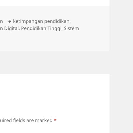
s
Tags
an
ketimpangan pendidikan
,
n Digital
,
Pendidikan Tinggi
,
Sistem
uired fields are marked
*