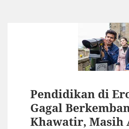
Pendidikan di Er
Gagal Berkemban
Khawatir, Masih