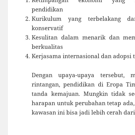
pendidikan
Kurikulum yang terbelakang d
konservatif
Kesulitan dalam menarik dan mem
berkualitas
Kerjasama internasional dan adopsi t
Dengan upaya-upaya tersebut, 
rintangan, pendidikan di Eropa Ti
tanda kemajuan. Mungkin tidak sec
harapan untuk perubahan tetap ada,
kawasan ini bisa jadi lebih cerah da