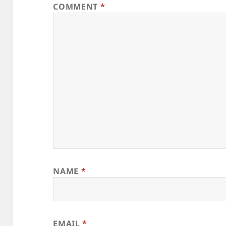
COMMENT
*
NAME
*
EMAIL
*