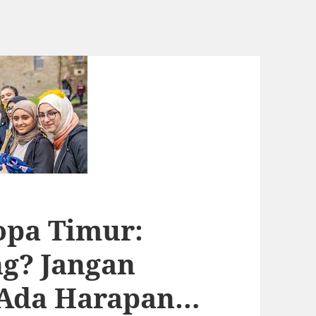
opa Timur:
g? Jangan
 Ada Harapan…