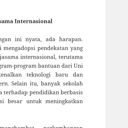
sama Internasional
ngan ini nyata, ada harapan.
i mengadopsi pendekatan yang
rjasama internasional, terutama
gram-program bantuan dari Uni
enalkan teknologi baru dan
n. Selain itu, banyak sekolah
a terhadap pendidikan berbasis
nsi besar untuk meningkatkan
enghambat perkembangan