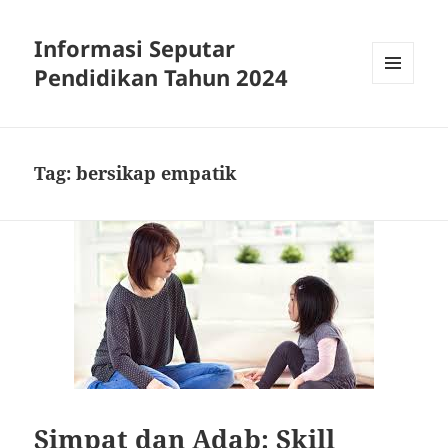
Informasi Seputar
Pendidikan Tahun 2024
MENU
AND
WIDGETS
Tag:
bersikap empatik
Simpat dan Adab: Skill