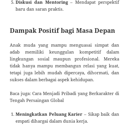
Diskusi dan Mentoring
– Mendapat perspektif
baru dan saran praktis.
Dampak Positif bagi Masa Depan
Anak muda yang mampu menguasai simpat dan
adab memiliki keunggulan kompetitif dalam
lingkungan sosial maupun profesional. Mereka
tidak hanya mampu membangun relasi yang kuat,
tetapi juga lebih mudah dipercaya, dihormati, dan
sukses dalam berbagai aspek kehidupan.
Baca juga: Cara Menjadi Pribadi yang Berkarakter di
Tengah Persaingan Global
Meningkatkan Peluang Karier
– Sikap baik dan
empati dihargai dalam dunia kerja.