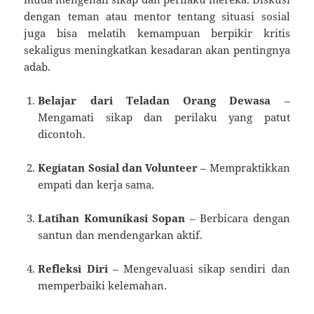
dengan teman atau mentor tentang situasi sosial
juga bisa melatih kemampuan berpikir kritis
sekaligus meningkatkan kesadaran akan pentingnya
adab.
Belajar dari Teladan Orang Dewasa
–
Mengamati sikap dan perilaku yang patut
dicontoh.
Kegiatan Sosial dan Volunteer
– Mempraktikkan
empati dan kerja sama.
Latihan Komunikasi Sopan
– Berbicara dengan
santun dan mendengarkan aktif.
Refleksi Diri
– Mengevaluasi sikap sendiri dan
memperbaiki kelemahan.