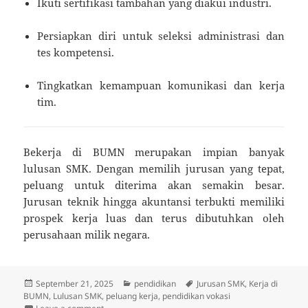
Ikuti sertifikasi tambahan yang diakui industri.
Persiapkan diri untuk seleksi administrasi dan
tes kompetensi.
Tingkatkan kemampuan komunikasi dan kerja
tim.
Bekerja di BUMN merupakan impian banyak
lulusan SMK. Dengan memilih jurusan yang tepat,
peluang untuk diterima akan semakin besar.
Jurusan teknik hingga akuntansi terbukti memiliki
prospek kerja luas dan terus dibutuhkan oleh
perusahaan milik negara.
Posted
Categories
Tags
September 21, 2025
pendidikan
Jurusan SMK
,
Kerja di
on
BUMN
,
Lulusan SMK
,
peluang kerja
,
pendidikan vokasi
on 5 Jurusan SMK yang Mudah Masuk Kerja di BUMN