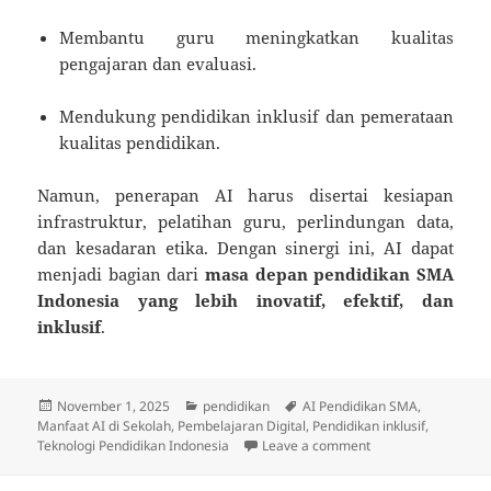
Membantu guru meningkatkan kualitas
pengajaran dan evaluasi.
Mendukung pendidikan inklusif dan pemerataan
kualitas pendidikan.
Namun, penerapan AI harus disertai kesiapan
infrastruktur, pelatihan guru, perlindungan data,
dan kesadaran etika. Dengan sinergi ini, AI dapat
menjadi bagian dari
masa depan pendidikan SMA
Indonesia yang lebih inovatif, efektif, dan
inklusif
.
Posted
Categories
Tags
November 1, 2025
pendidikan
AI Pendidikan SMA
,
on
Manfaat AI di Sekolah
,
Pembelajaran Digital
,
Pendidikan inklusif
,
on Manfaat AI dala
Teknologi Pendidikan Indonesia
Leave a comment