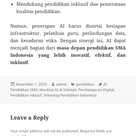
Mendukung pendidikan inklusif dan pemerataan
kualitas pendidikan.
Namun, penerapan AI harus disertai kesiapan
infrastruktur, pelatihan guru, perlindungan data,
dan kesadaran etika. Dengan sinergi ini, AI dapat
menjadi bagian dari
masa depan pendidikan SMA
Indonesia yang lebih inovatif, efektif, dan
inklusif
.
Posted
Author
Categories
Tags
November 1, 2025
admin
pendidikan
AI
on
Pendidikan SMA
,
Manfaat AI di Sekolah
,
Pembelajaran Digital
,
Pendidikan inklusif
,
Teknologi Pendidikan Indonesia
Leave a Reply
Your email address will not be published.
Required fields are