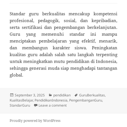
Standar guru berkualitas mencakup kompetensi
profesional, pedagogik, sosial, dan kepribadian,
serta sertifikasi dan pengembangan berkelanjutan.
Guru yang memenuhi standar ini mampu
menciptakan pembelajaran yang efektif, menarik,
dan membangun karakter siswa. Peningkatan
kualitas guru adalah salah satu langkah terpenting
untuk meningkatkan mutu pendidikan di Indonesia,
sehingga generasi muda siap menghadapi tantangan
global.
Posted
Categories
Tags
September 3, 2025
pendidikan
GuruBerkualitas
,
on
KualitasBelajar
,
PendidikanIndonesia
,
PengembanganGuru
,
on Standar Guru Berkualitas: Kunci Pe
StandarGuru
Leave a comment
Proudly powered by WordPress