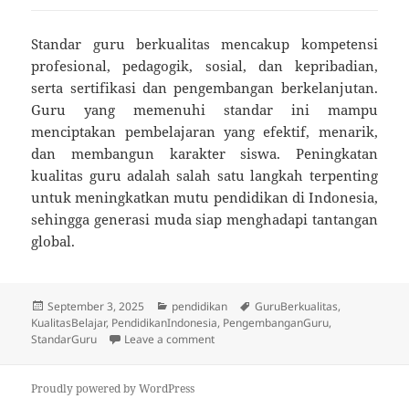
Standar guru berkualitas mencakup kompetensi
profesional, pedagogik, sosial, dan kepribadian,
serta sertifikasi dan pengembangan berkelanjutan.
Guru yang memenuhi standar ini mampu
menciptakan pembelajaran yang efektif, menarik,
dan membangun karakter siswa. Peningkatan
kualitas guru adalah salah satu langkah terpenting
untuk meningkatkan mutu pendidikan di Indonesia,
sehingga generasi muda siap menghadapi tantangan
global.
Posted
Categories
Tags
September 3, 2025
pendidikan
GuruBerkualitas
,
on
KualitasBelajar
,
PendidikanIndonesia
,
PengembanganGuru
,
on Standar Guru Berkualitas: Kunci Pe
StandarGuru
Leave a comment
Proudly powered by WordPress