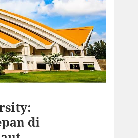
sity:
epan di
Laut