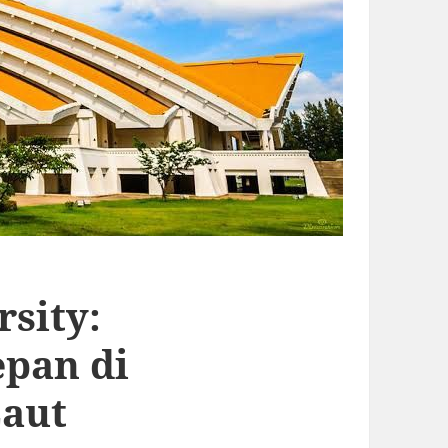
sity:
epan di
Laut