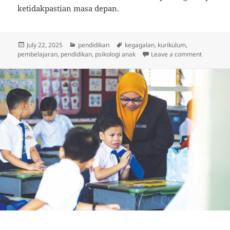
ketidakpastian masa depan.
Posted
Categories
Tags
July 22, 2025
pendidikan
kegagalan
,
kurikulum
,
on
on Belaja
pembelajaran
,
pendidikan
,
psikologi anak
Leave a comment