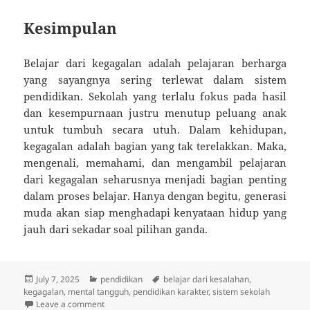
Kesimpulan
Belajar dari kegagalan adalah pelajaran berharga
yang sayangnya sering terlewat dalam sistem
pendidikan. Sekolah yang terlalu fokus pada hasil
dan kesempurnaan justru menutup peluang anak
untuk tumbuh secara utuh. Dalam kehidupan,
kegagalan adalah bagian yang tak terelakkan. Maka,
mengenali, memahami, dan mengambil pelajaran
dari kegagalan seharusnya menjadi bagian penting
dalam proses belajar. Hanya dengan begitu, generasi
muda akan siap menghadapi kenyataan hidup yang
jauh dari sekadar soal pilihan ganda.
Posted
Categories
Tags
July 7, 2025
pendidikan
belajar dari kesalahan
,
on
kegagalan
,
mental tangguh
,
pendidikan karakter
,
sistem sekolah
on Belajar dari Gagal: Pelajaran Berharga yang Jaran
Leave a comment