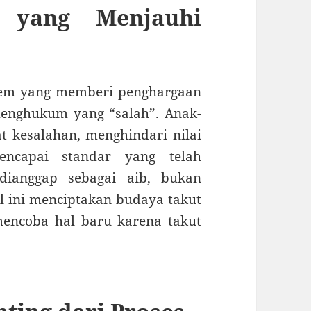
n yang Menjauhi
tem yang memberi penghargaan
enghukum yang “salah”. Anak-
 kesalahan, menghindari nilai
ncapai standar yang telah
 dianggap sebagai aib, bukan
l ini menciptakan budaya takut
encoba hal baru karena takut