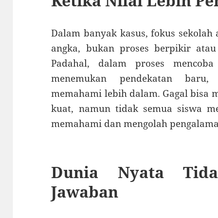
Ketika Nilai Lebih Pe
Dalam banyak kasus, fokus sekolah 
angka, bukan proses berpikir atau
Padahal, dalam proses mencoba 
menemukan pendekatan baru, 
memahami lebih dalam. Gagal bisa me
kuat, namun tidak semua siswa m
memahami dan mengolah pengalaman
Dunia Nyata Tid
Jawaban