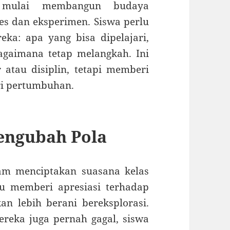
a mulai membangun budaya
s dan eksperimen. Siswa perlu
eka: apa yang bisa dipelajari,
gaimana tetap melangkah. Ini
atau disiplin, tetapi memberi
ri pertumbuhan.
engubah Pola
am menciptakan suasana kelas
u memberi apresiasi terhadap
an lebih berani bereksplorasi.
eka juga pernah gagal, siswa