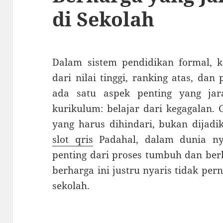
di Sekolah
Dalam sistem pendidikan formal, ke
dari nilai tinggi, ranking atas, dan 
ada satu aspek penting yang ja
kurikulum: belajar dari kegagalan. 
yang harus dihindari, bukan dijad
slot qris
Padahal, dalam dunia nya
penting dari proses tumbuh dan ber
berharga ini justru nyaris tidak pern
sekolah.