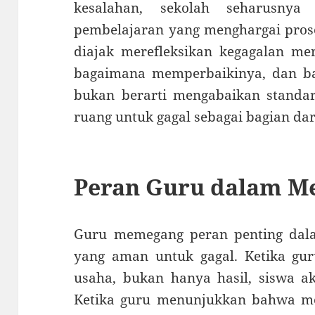
kesalahan, sekolah seharusny
pembelajaran yang menghargai prose
diajak merefleksikan kegagalan mer
bagaimana memperbaikinya, dan ba
bukan berarti mengabaikan standar 
ruang untuk gagal sebagai bagian da
Peran Guru dalam M
Guru memegang peran penting dal
yang aman untuk gagal. Ketika gur
usaha, bukan hanya hasil, siswa ak
Ketika guru menunjukkan bahwa mer