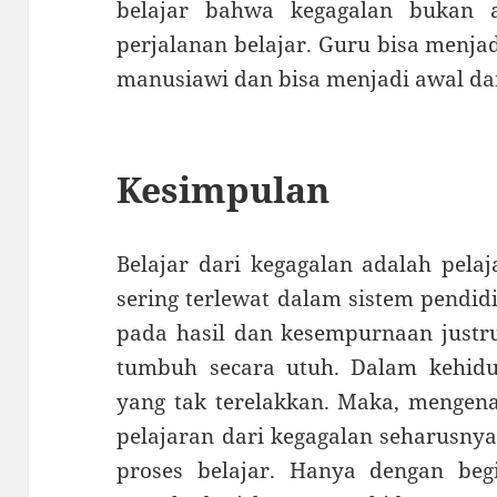
belajar bahwa kegagalan bukan a
perjalanan belajar. Guru bisa menja
manusiawi dan bisa menjadi awal da
Kesimpulan
Belajar dari kegagalan adalah pela
sering terlewat dalam sistem pendidi
pada hasil dan kesempurnaan justr
tumbuh secara utuh. Dalam kehidu
yang tak terelakkan. Maka, mengen
pelajaran dari kegagalan seharusny
proses belajar. Hanya dengan beg