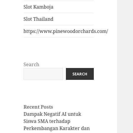
Slot Kamboja
Slot Thailand
https://www.pinewoodorchards.com/
Search
SEARCH
Recent Posts
Dampak Negatif AI untuk
Siswa SMA terhadap
Perkembangan Karakter dan