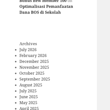
Bonus new member 100
on
Optimalisasi Pemanfaatan
Dana BOS di Sekolah
Archives
July 2026
February 2026
December 2025
November 2025
October 2025
September 2025
August 2025
July 2025
June 2025
May 2025
April 2025