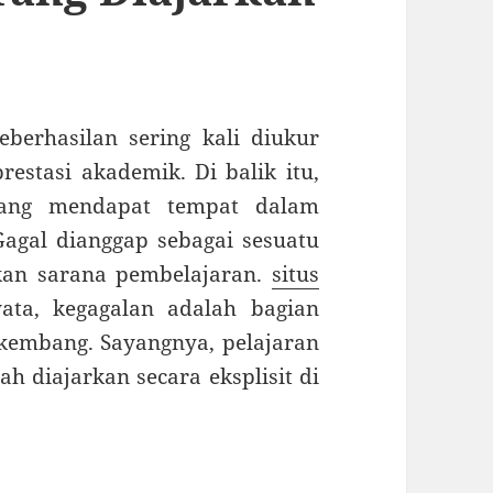
berhasilan sering kali diukur
prestasi akademik. Di balik itu,
rang mendapat tempat dalam
Gagal dianggap sebagai sesuatu
ikan sarana pembelajaran.
situs
ta, kegagalan adalah bagian
kembang. Sayangnya, pelajaran
ah diajarkan secara eksplisit di