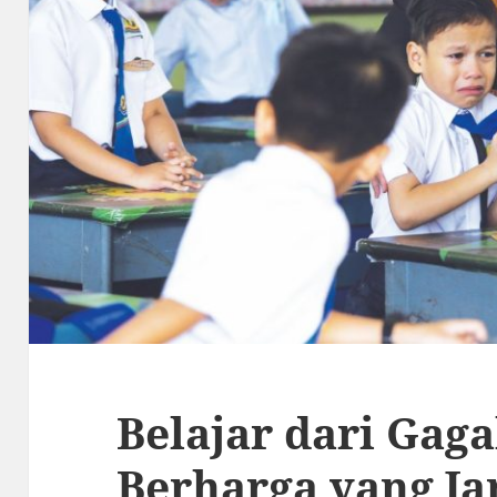
Belajar dari Gaga
Berharga yang Ja