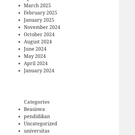
March 2025
February 2025
January 2025
November 2024
October 2024
August 2024
June 2024
May 2024
April 2024
January 2024
Categories
Beasiswa
pendidikan
Uncategorized
universitas