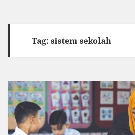
Tag:
sistem sekolah