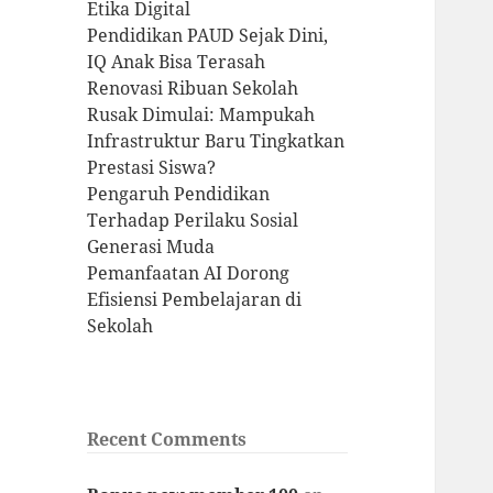
Etika Digital
Pendidikan PAUD Sejak Dini,
IQ Anak Bisa Terasah
Renovasi Ribuan Sekolah
Rusak Dimulai: Mampukah
Infrastruktur Baru Tingkatkan
Prestasi Siswa?
Pengaruh Pendidikan
Terhadap Perilaku Sosial
Generasi Muda
Pemanfaatan AI Dorong
Efisiensi Pembelajaran di
Sekolah
Recent Comments