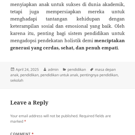
menyiapkan anak untuk sukses di dunia akademik,
tetapi juga mempersiapkan mereka untuk
menghadapi tantangan kehidupan dengan
keterampilan sosial dan emosional yang baik. Oleh
karena itu, penting bagi sistem pendidikan untuk
mengadopsi pendekatan holistik demi
menciptakan
generasi yang cerdas, sehat, dan penuh empati
.
Posted
Author
Categories
Tags
April 24, 2025
admin
pendidikan
masa depan
on
anak
,
pendidikan
,
pendidikan untuk anak
,
pentingnya pendidikan
,
sekolah
Leave a Reply
Your email address will not be published.
Required fields are
marked
*
COMMENT
*