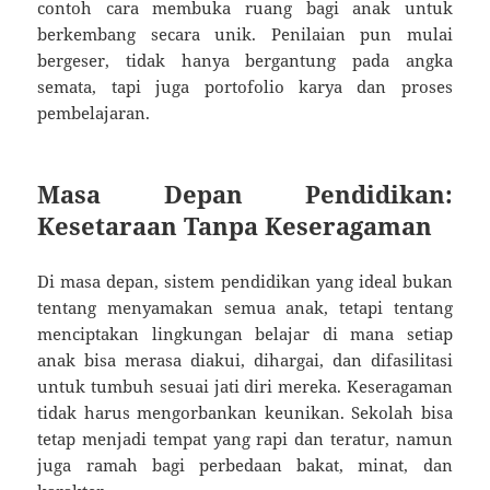
contoh cara membuka ruang bagi anak untuk
berkembang secara unik. Penilaian pun mulai
bergeser, tidak hanya bergantung pada angka
semata, tapi juga portofolio karya dan proses
pembelajaran.
Masa Depan Pendidikan:
Kesetaraan Tanpa Keseragaman
Di masa depan, sistem pendidikan yang ideal bukan
tentang menyamakan semua anak, tetapi tentang
menciptakan lingkungan belajar di mana setiap
anak bisa merasa diakui, dihargai, dan difasilitasi
untuk tumbuh sesuai jati diri mereka. Keseragaman
tidak harus mengorbankan keunikan. Sekolah bisa
tetap menjadi tempat yang rapi dan teratur, namun
juga ramah bagi perbedaan bakat, minat, dan