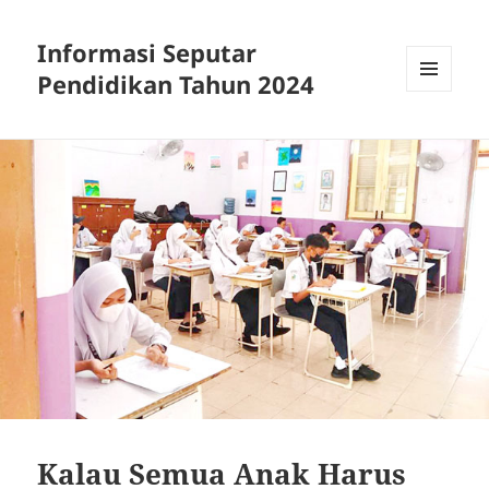
Informasi Seputar
Pendidikan Tahun 2024
MENU
AND
WIDGETS
Kalau Semua Anak Harus