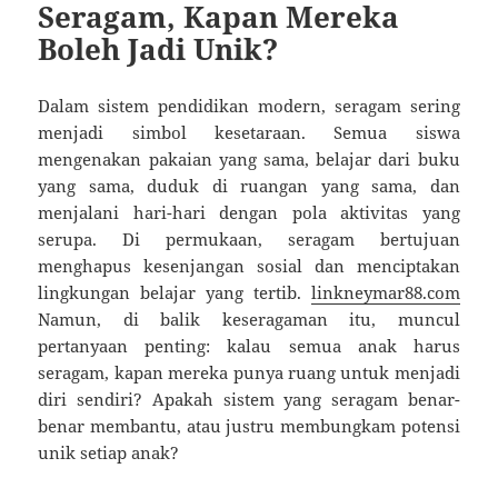
Seragam, Kapan Mereka
Boleh Jadi Unik?
Dalam sistem pendidikan modern, seragam sering
menjadi simbol kesetaraan. Semua siswa
mengenakan pakaian yang sama, belajar dari buku
yang sama, duduk di ruangan yang sama, dan
menjalani hari-hari dengan pola aktivitas yang
serupa. Di permukaan, seragam bertujuan
menghapus kesenjangan sosial dan menciptakan
lingkungan belajar yang tertib.
linkneymar88.com
Namun, di balik keseragaman itu, muncul
pertanyaan penting: kalau semua anak harus
seragam, kapan mereka punya ruang untuk menjadi
diri sendiri? Apakah sistem yang seragam benar-
benar membantu, atau justru membungkam potensi
unik setiap anak?