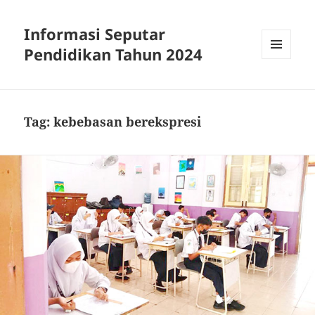
Informasi Seputar
Pendidikan Tahun 2024
MENU
AND
WIDGETS
Tag:
kebebasan berekspresi