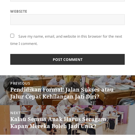
WEBSITE
Save my name, email, and website in this browser for the next
time I comment.
Post
PREVIOUS
navigation
Pendidikan Formal: Jalan Sukses atau
Previous
Jalur Cepat Kehilangan Jati Diri?
post:
NEXT
Kalau Semua Anak Harus Seragam,
Next
Kapan Mereka Boleh Jadi Unik?
post: