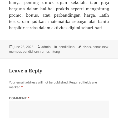
hanya penting untuk ujian sekolah, tapi juga
berguna dalam hal-hal praktis seperti menghitung
promo, bonus, atau perbandingan harga. Latih
terus, dan jadikan matematika sebagai alat bantu
berpikir cerdas dalam aktivitas digital sehari-hari.
Posted
Author
Categories
Tags
June 28, 2025
admin
pendidikan
bisnis
,
bonus new
on
member
,
pendidikan
,
rumus hitung
Leave a Reply
Your email address will not be published.
Required fields are
marked
*
COMMENT
*