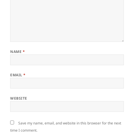
NAME
*
EMAIL
*
WEBSITE
Save my name, email, and website in this browser for the next
time I comment.