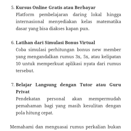
Kursus Online Gratis atau Berbayar
Platform pembelajaran daring lokal hingga
internasional menyediakan kelas matematika
dasar yang bisa diakses kapan pun.
Latihan dari Simulasi Bonus Virtual
Coba simulasi perhitungan bonus new member
yang mengandalkan rumus 3x, 5x, atau kelipatan
10 untuk memperkuat aplikasi nyata dari rumus
tersebut.
Belajar Langsung dengan Tutor atau Guru
Privat
Pendekatan personal akan mempermudah
pemahaman bagi yang masih kesulitan dengan
pola hitung cepat.
Memahami dan menguasai rumus perkalian bukan