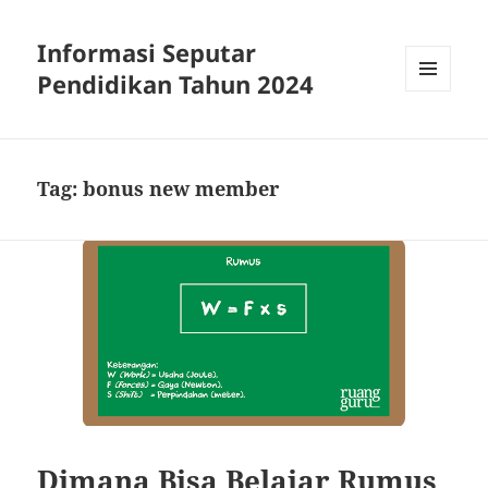
Informasi Seputar
Pendidikan Tahun 2024
MENU
AND
WIDGETS
Tag:
bonus new member
Dimana Bisa Belajar Rumus