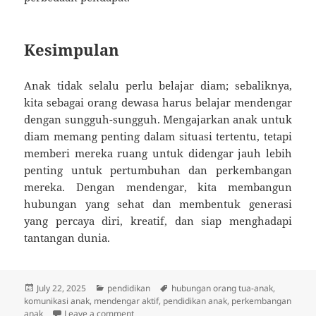
Kesimpulan
Anak tidak selalu perlu belajar diam; sebaliknya,
kita sebagai orang dewasa harus belajar mendengar
dengan sungguh-sungguh. Mengajarkan anak untuk
diam memang penting dalam situasi tertentu, tetapi
memberi mereka ruang untuk didengar jauh lebih
penting untuk pertumbuhan dan perkembangan
mereka. Dengan mendengar, kita membangun
hubungan yang sehat dan membentuk generasi
yang percaya diri, kreatif, dan siap menghadapi
tantangan dunia.
Posted
Categories
Tags
July 22, 2025
pendidikan
hubungan orang tua-anak
,
on
komunikasi anak
,
mendengar aktif
,
pendidikan anak
,
perkembangan
on Apakah Anak Perlu Belajar Diam, atau Kit
anak
Leave a comment