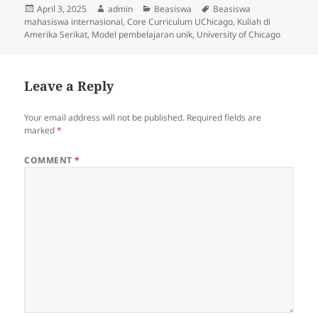
Posted
Author
Categories
Tags
April 3, 2025
admin
Beasiswa
Beasiswa
on
mahasiswa internasional
,
Core Curriculum UChicago
,
Kuliah di
Amerika Serikat
,
Model pembelajaran unik
,
University of Chicago
Leave a Reply
Your email address will not be published.
Required fields are
marked
*
COMMENT
*