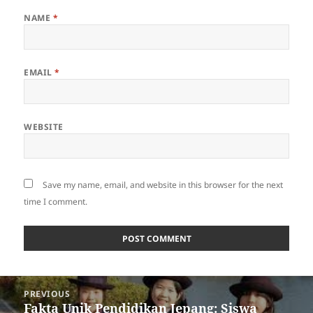
NAME
*
EMAIL
*
WEBSITE
Save my name, email, and website in this browser for the next
time I comment.
Post
PREVIOUS
navigation
Fakta Unik Pendidikan Jepang: Siswa
Previous