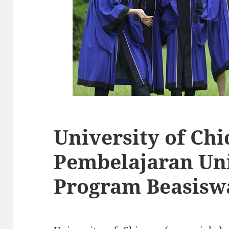
University of Ch
Pembelajaran Un
Program Beasisw