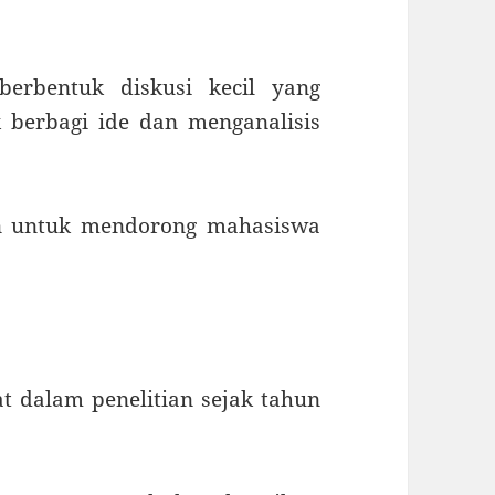
berbentuk diskusi kecil yang
berbagi ide dan menganalisis
an untuk mendorong mahasiswa
t dalam penelitian sejak tahun