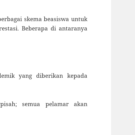
berbagai skema beasiswa untuk
estasi. Beberapa di antaranya
ademik yang diberikan kepada
rpisah; semua pelamar akan