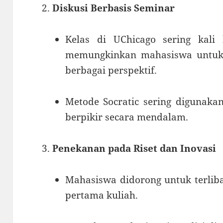
Diskusi Berbasis Seminar
Kelas di UChicago sering kali 
memungkinkan mahasiswa untuk 
berbagai perspektif.
Metode Socratic sering digunak
berpikir secara mendalam.
Penekanan pada Riset dan Inovasi
Mahasiswa didorong untuk terliba
pertama kuliah.