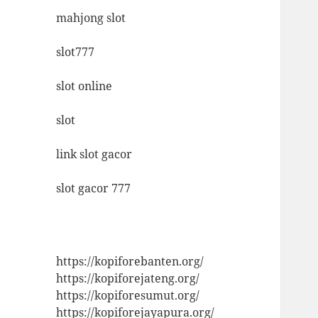
mahjong slot
slot777
slot online
slot
link slot gacor
slot gacor 777
https://kopiforebanten.org/
https://kopiforejateng.org/
https://kopiforesumut.org/
https://kopiforejayapura.org/