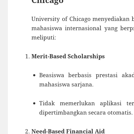
University of Chicago menyediakan 
mahasiswa internasional yang berpr
meliputi:
Merit-Based Scholarships
Beasiswa berbasis prestasi ak
mahasiswa sarjana.
Tidak memerlukan aplikasi te
dipertimbangkan secara otomatis.
Need-Based Financial Aid