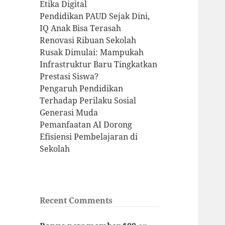
Etika Digital
Pendidikan PAUD Sejak Dini,
IQ Anak Bisa Terasah
Renovasi Ribuan Sekolah
Rusak Dimulai: Mampukah
Infrastruktur Baru Tingkatkan
Prestasi Siswa?
Pengaruh Pendidikan
Terhadap Perilaku Sosial
Generasi Muda
Pemanfaatan AI Dorong
Efisiensi Pembelajaran di
Sekolah
Recent Comments