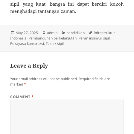
sipil yang kuat, bangsa ini dapat berdiri kokoh
menghadapi tantangan zaman.
Posted
Author
Categories
Tags
May 27, 2025
admin
pendidikan
Infrastruktur
on
Indonesia
,
Pembangunan berkelanjutan
,
Peran insinyur sipil
,
Rekayasa konstruksi
,
Teknik sipil
Leave a Reply
Your email address will not be published.
Required fields are
marked
*
COMMENT
*