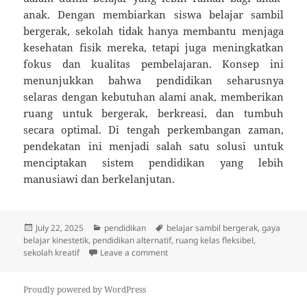
anak. Dengan membiarkan siswa belajar sambil
bergerak, sekolah tidak hanya membantu menjaga
kesehatan fisik mereka, tetapi juga meningkatkan
fokus dan kualitas pembelajaran. Konsep ini
menunjukkan bahwa pendidikan seharusnya
selaras dengan kebutuhan alami anak, memberikan
ruang untuk bergerak, berkreasi, dan tumbuh
secara optimal. Di tengah perkembangan zaman,
pendekatan ini menjadi salah satu solusi untuk
menciptakan sistem pendidikan yang lebih
manusiawi dan berkelanjutan.
Posted
Categories
Tags
July 22, 2025
pendidikan
belajar sambil bergerak
,
gaya
on
belajar kinestetik
,
pendidikan alternatif
,
ruang kelas fleksibel
,
on Pendidikan Tanpa Kursi: Sekolah 
sekolah kreatif
Leave a comment
Proudly powered by WordPress