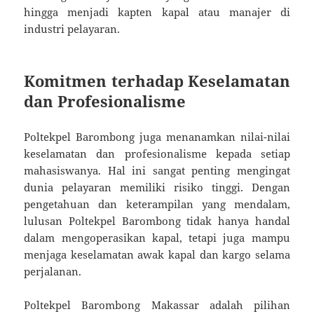
hingga menjadi kapten kapal atau manajer di
industri pelayaran.
Komitmen terhadap Keselamatan
dan Profesionalisme
Poltekpel Barombong juga menanamkan nilai-nilai
keselamatan dan profesionalisme kepada setiap
mahasiswanya. Hal ini sangat penting mengingat
dunia pelayaran memiliki risiko tinggi. Dengan
pengetahuan dan keterampilan yang mendalam,
lulusan Poltekpel Barombong tidak hanya handal
dalam mengoperasikan kapal, tetapi juga mampu
menjaga keselamatan awak kapal dan kargo selama
perjalanan.
Poltekpel Barombong Makassar adalah pilihan