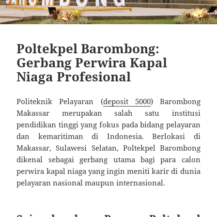
Poltekpel Barombong:
Gerbang Perwira Kapal
Niaga Profesional
Politeknik Pelayaran (
deposit 5000
) Barombong
Makassar merupakan salah satu institusi
pendidikan tinggi yang fokus pada bidang pelayaran
dan kemaritiman di Indonesia. Berlokasi di
Makassar, Sulawesi Selatan, Poltekpel Barombong
dikenal sebagai gerbang utama bagi para calon
perwira kapal niaga yang ingin meniti karir di dunia
pelayaran nasional maupun internasional.