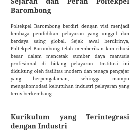
Sejarah dan Peran Poltekpel
Barombong
Poltekpel Barombong berdiri dengan visi menjadi
lembaga pendidikan pelayaran yang unggul dan
berdaya saing global. Sejak awal berdirinya,
Poltekpel Barombong telah memberikan kontribusi
besar dalam mencetak sumber daya manusia
profesional di bidang pelayaran. Institusi ini
didukung oleh fasilitas modern dan tenaga pengajar
yang berpengalaman, sehingga mampu
mengakomodasi kebutuhan industri pelayaran yang
terus berkembang.
Kurikulum yang Terintegrasi
dengan Industri