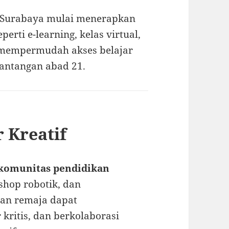
di Surabaya mulai menerapkan
seperti e-learning, kelas virtual,
i mempermudah akses belajar
antangan abad 21.
 Kreatif
komunitas pendidikan
shop robotik, dan
dan remaja dapat
kritis, dan berkolaborasi