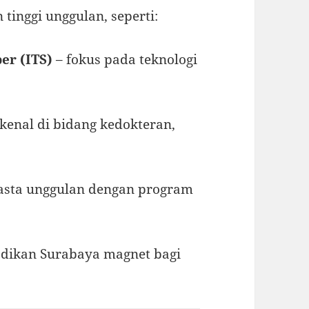
tinggi unggulan, seperti:
er (ITS)
– fokus pada teknologi
rkenal di bidang kedokteran,
asta unggulan dengan program
dikan Surabaya magnet bagi