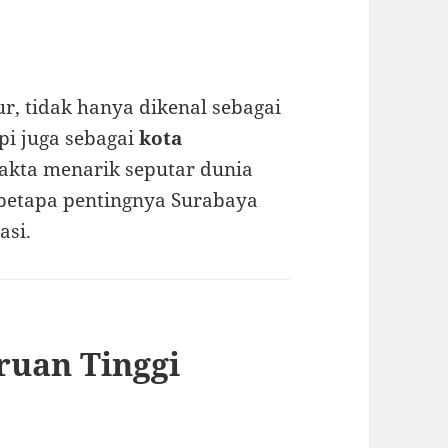
r, tidak hanya dikenal sebagai
pi juga sebagai
kota
akta menarik seputar dunia
 betapa pentingnya Surabaya
asi.
ruan Tinggi