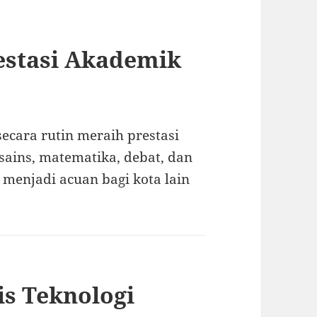
estasi Akademik
cara rutin meraih prestasi
 sains, matematika, debat, dan
 menjadi acuan bagi kota lain
is Teknologi