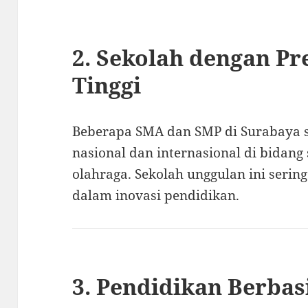
2. Sekolah dengan Pr
Tinggi
Beberapa SMA dan SMP di Surabaya se
nasional dan internasional di bidang
olahraga. Sekolah unggulan ini sering
dalam inovasi pendidikan.
3. Pendidikan Berbas