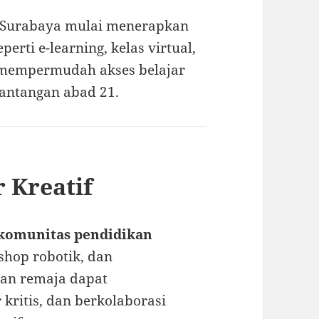
di Surabaya mulai menerapkan
seperti e-learning, kelas virtual,
i mempermudah akses belajar
antangan abad 21.
 Kreatif
komunitas pendidikan
shop robotik, dan
dan remaja dapat
kritis, dan berkolaborasi