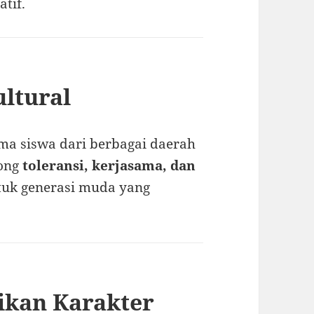
tif.
ultural
ma siswa dari berbagai daerah
rong
toleransi, kerjasama, dan
uk generasi muda yang
ikan Karakter