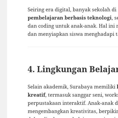
Seiring era digital, banyak sekolah 
pembelajaran berbasis teknologi
, 
dan coding untuk anak-anak. Hal in
dan menyiapkan siswa menghadapi t
4. Lingkungan Belajar
Selain akademik, Surabaya memiliki
kreatif
, termasuk sanggar seni, work
perpustakaan interaktif. Anak-anak 
mengembangkan kreativitas, berpikir 