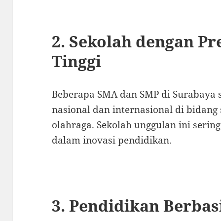
2. Sekolah dengan Pr
Tinggi
Beberapa SMA dan SMP di Surabaya se
nasional dan internasional di bidang
olahraga. Sekolah unggulan ini sering
dalam inovasi pendidikan.
3. Pendidikan Berbas