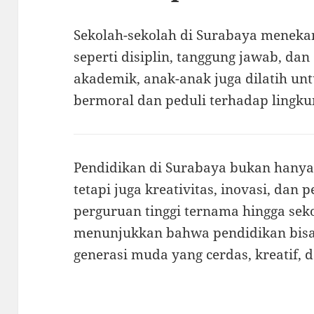
Sekolah-sekolah di Surabaya meneka
seperti disiplin, tanggung jawab, dan
akademik, anak-anak juga dilatih un
bermoral dan peduli terhadap lingku
Pendidikan di Surabaya bukan hanya 
tetapi juga kreativitas, inovasi, dan
perguruan tinggi ternama hingga seko
menunjukkan bahwa pendidikan bisa 
generasi muda yang cerdas, kreatif, 