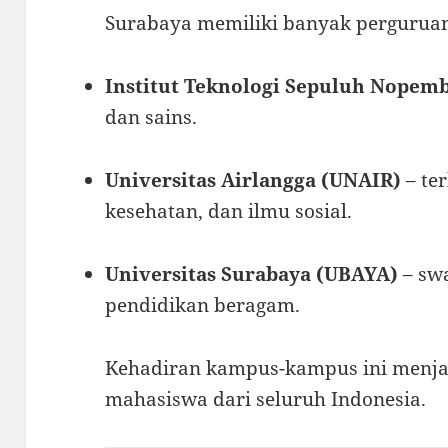
Surabaya memiliki banyak perguruan 
Institut Teknologi Sepuluh Nopemb
dan sains.
Universitas Airlangga (UNAIR)
– te
kesehatan, dan ilmu sosial.
Universitas Surabaya (UBAYA)
– sw
pendidikan beragam.
Kehadiran kampus-kampus ini menja
mahasiswa dari seluruh Indonesia.