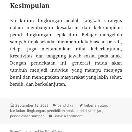
Kesimpulan
Kurikulum lingkungan adalah langkah strategis
dalam membangun kesadaran dan keterampilan
peduli lingkungan sejak dini. Belajar mengelola
sampah tidak sekadar membentuk kebiasaan bersih,
tetapi juga menanamkan nilai keberlanjutan,
kreativitas, dan tanggung jawab sosial pada anak.
Dengan pendekatan ini, generasi muda akan
tumbuh menjadi individu yang mampu menjaga
bumi dan menciptakan masyarakat yang lebih sehat,
bersih, dan berkelanjutan.
Posted
Categories
Tags
September 12, 2025
pendidikan
keberlanjutan
,
on
kurikulum lingkungan
,
pendidikan anak
,
pendidikan hijau
,
on Kurikulum Lingkungan: Bel
pengelolaan sampah
Leave a comment
Proudly powered by WordPress