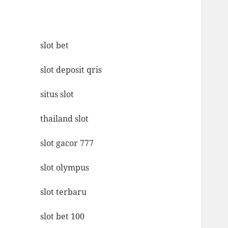
slot bet
slot deposit qris
situs slot
thailand slot
slot gacor 777
slot olympus
slot terbaru
slot bet 100