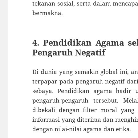
tekanan sosial, serta dalam mencapa
bermakna.
4. Pendidikan Agama se
Pengaruh Negatif
Di dunia yang semakin global ini, a
terpapar pada pengaruh negatif dari
sebaya. Pendidikan agama hadir 
pengaruh-pengaruh tersebut. Mel
dibekali dengan filter moral ya
informasi yang diterima dan menghin
dengan nilai-nilai agama dan etika.