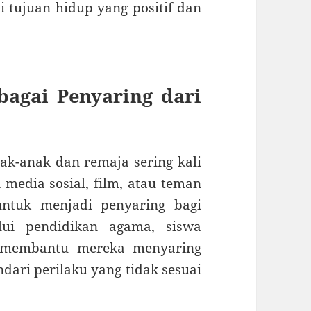
i tujuan hidup yang positif dan
bagai Penyaring dari
nak-anak dan remaja sering kali
 media sosial, film, atau teman
untuk menjadi penyaring bagi
alui pendidikan agama, siswa
ng membantu mereka menyaring
dari perilaku yang tidak sesuai