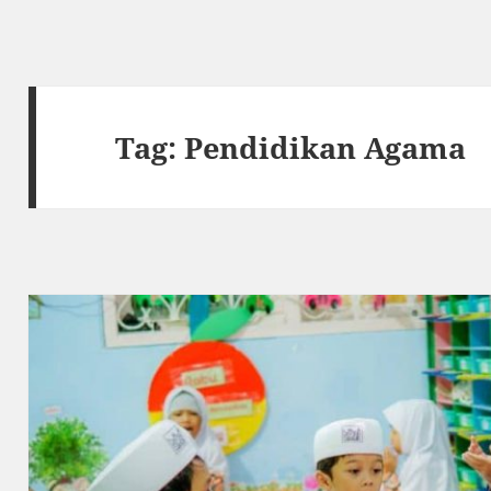
Tag:
Pendidikan Agama