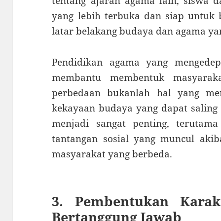
tentang ajaran agama lain, siswa 
yang lebih terbuka dan siap untuk 
latar belakang budaya dan agama ya
Pendidikan agama yang mengedepank
membantu membentuk masyaraka
perbedaan bukanlah hal yang me
kekayaan budaya yang dapat saling d
menjadi sangat penting, terutam
tantangan sosial yang muncul akib
masyarakat yang berbeda.
3. Pembentukan Karak
Bertanggung Jawab