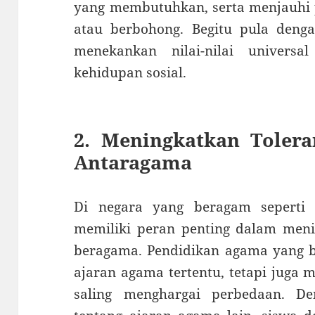
yang membutuhkan, serta menjauhi p
atau berbohong. Begitu pula deng
menekankan nilai-nilai univers
kehidupan sosial.
2. Meningkatkan Toler
Antaragama
Di negara yang beragam seperti 
memiliki peran penting dalam meni
beragama. Pendidikan agama yang b
ajaran agama tertentu, tetapi juga 
saling menghargai perbedaan. 