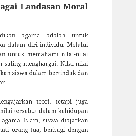
bagai Landasan Moral
idikan agama adalah untuk
 dalam diri individu. Melalui
an untuk memahami nilai-nilai
 saling menghargai. Nilai-nilai
kan siswa dalam bertindak dan
ar.
ngajarkan teori, tetapi juga
nilai tersebut dalam kehidupan
n agama Islam, siswa diajarkan
ati orang tua, berbagi dengan