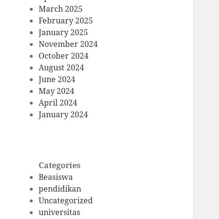
March 2025
February 2025
January 2025
November 2024
October 2024
August 2024
June 2024
May 2024
April 2024
January 2024
Categories
Beasiswa
pendidikan
Uncategorized
universitas