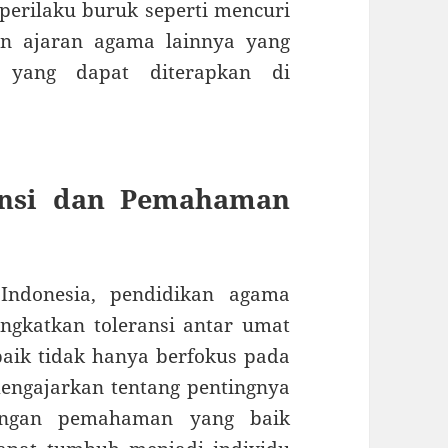
erilaku buruk seperti mencuri
an ajaran agama lainnya yang
al yang dapat diterapkan di
ansi dan Pemahaman
Indonesia, pendidikan agama
ngkatkan toleransi antar umat
aik tidak hanya berfokus pada
mengajarkan tentang pentingnya
Dengan pemahaman yang baik