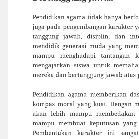
Pendidikan agama tidak hanya berfok
juga pada pengembangan karakter ya
tanggung jawab, disiplin, dan int
mendidik generasi muda yang memil
mampu menghadapi tantangan ke
mengajarkan siswa untuk memaham
mereka dan bertanggung jawab atas p
Pendidikan agama memberikan das
kompas moral yang kuat. Dengan 
akan lebih mampu membedakan y
mampu membuat keputusan yang te
Pembentukan karakter ini sanga