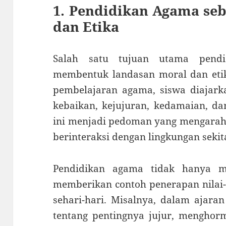
1. Pendidikan Agama se
dan Etika
Salah satu tujuan utama pend
membentuk landasan moral dan etika
pembelajaran agama, siswa diajark
kebaikan, kejujuran, kedamaian, dan
ini menjadi pedoman yang mengarah
berinteraksi dengan lingkungan sekit
Pendidikan agama tidak hanya me
memberikan contoh penerapan nilai-
sehari-hari. Misalnya, dalam ajara
tentang pentingnya jujur, menghorm