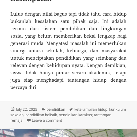
Lulus dengan nilai bagus tapi tidak tahu cara hidup
bukanlah kesalahan satu pihak saja. Ini adalah
cermin dari sistem pendidikan dan lingkungan
sosial yang belum memberikan bekal lengkap bagi
generasi muda. Mengatasi masalah ini memerlukan
sinergi antara sekolah, keluarga, dan masyarakat
untuk menciptakan pendidikan yang seimbang dan
relevan dengan kehidupan nyata. Dengan demikian,
siswa tidak hanya pintar secara akademik, tetapi
juga siap menghadapi tantangan hidup dengan
percaya diri.
Posted
Categories
Tags
July 22, 2025
pendidikan
keterampilan hidup
,
kurikulum
on
sekolah
,
pendidikan holistik
,
pendidikan karakter
,
tantangan
on Lulus dengan Nilai Bagus Tapi Gak Tahu 
remaja
Leave a comment