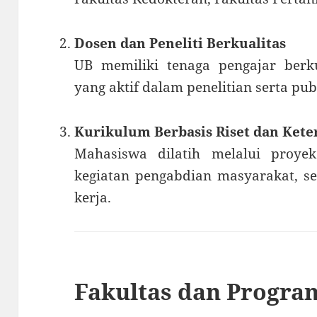
Dosen dan Peneliti Berkualitas
UB memiliki tenaga pengajar berku
yang aktif dalam penelitian serta pub
Kurikulum Berbasis Riset dan Kete
Mahasiswa dilatih melalui proyek
kegiatan pengabdian masyarakat, s
kerja.
Fakultas dan Progra