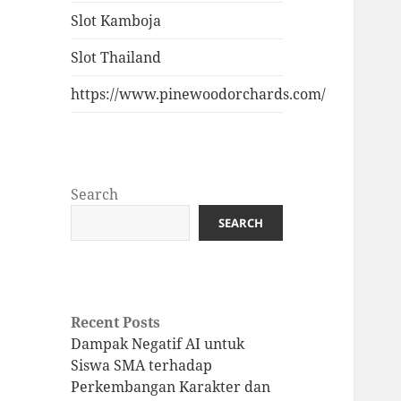
Slot Kamboja
Slot Thailand
https://www.pinewoodorchards.com/
Search
SEARCH
Recent Posts
Dampak Negatif AI untuk
Siswa SMA terhadap
Perkembangan Karakter dan