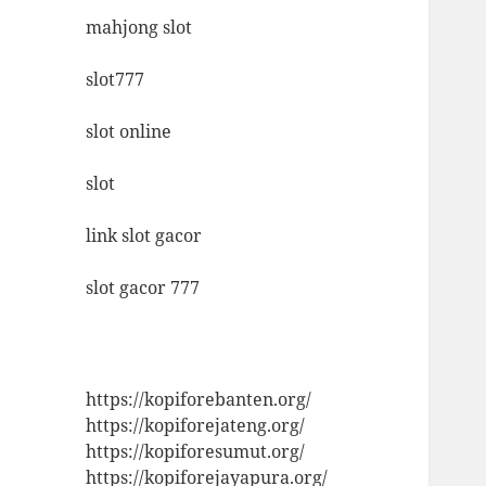
mahjong slot
slot777
slot online
slot
link slot gacor
slot gacor 777
https://kopiforebanten.org/
https://kopiforejateng.org/
https://kopiforesumut.org/
https://kopiforejayapura.org/