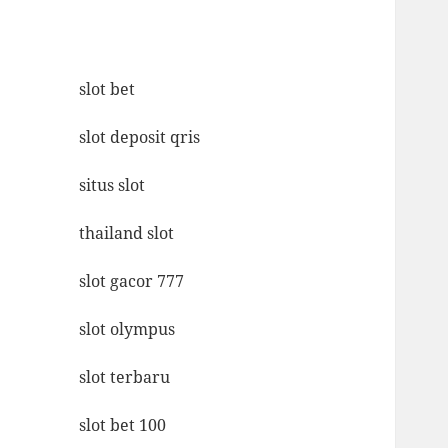
slot bet
slot deposit qris
situs slot
thailand slot
slot gacor 777
slot olympus
slot terbaru
slot bet 100