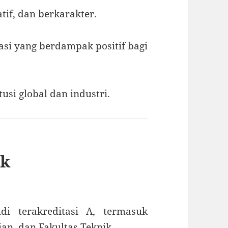
tif, dan berkarakter.
si yang berdampak positif bagi
si global dan industri.
ik
i terakreditasi A, termasuk
ian, dan Fakultas Teknik.