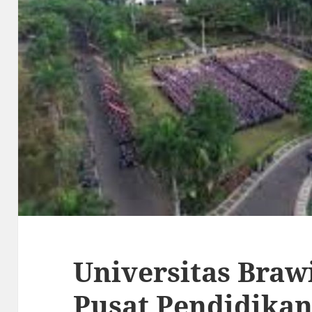
Universitas Brawi
Pusat Pendidikan,