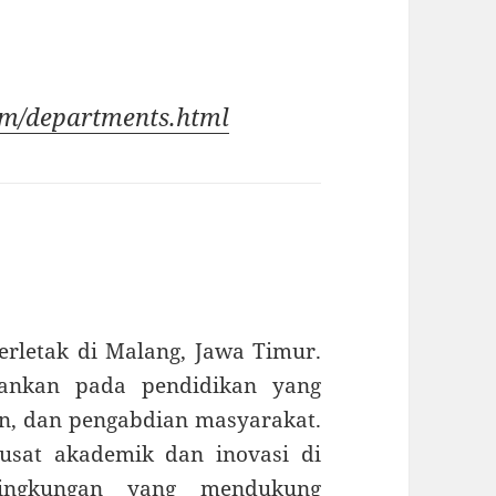
com/departments.html
erletak di Malang, Jawa Timur.
ekankan pada pendidikan yang
an, dan pengabdian masyarakat.
usat akademik dan inovasi di
ingkungan yang mendukung